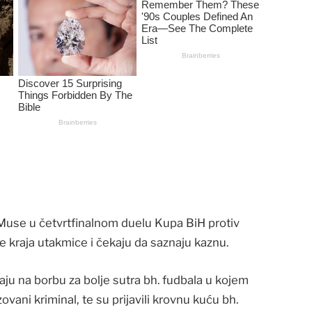
 Muse u četvrtfinalnom duelu Kupa BiH protiv
je kraja utakmice i čekaju da saznaju kaznu.
ju na borbu za bolje sutra bh. fudbala u kojem
vani kriminal, te su prijavili krovnu kuću bh.