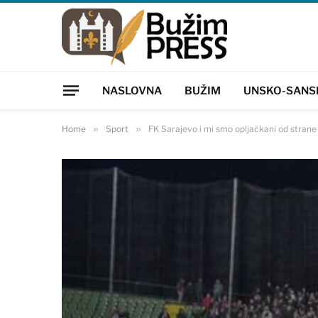
NASLOVNA
BUŽIM
UNSKO-SANS
Home
»
Sport
»
FK Sarajevo i mi smo opljačkani od stran