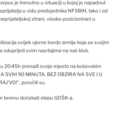
orpus je trenutno u situaciji u kojoj je napadnut
eprijatelja u vidu predsjednika NFSBIH, tako i od
eprijateljskoj strani, visoko pozicionirani u
zacija uvijek vjerne bordo armije koja se svojim
 oduprijeti svim nasrtajima na naš klub.
m u 20:45h pronađi svoje mjesto na koševskim
A SVIH 90 MINUTA, BEZ OBZIRA NA SVE I U
J'VO!”, poručili su.
om terenu dočekati ekipu GOŠK-a.