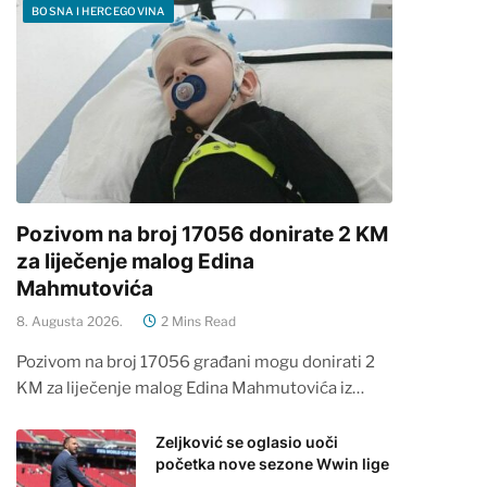
BOSNA I HERCEGOVINA
Pozivom na broj 17056 donirate 2 KM
za liječenje malog Edina
Mahmutovića
8. Augusta 2026.
2 Mins Read
Pozivom na broj 17056 građani mogu donirati 2
KM za liječenje malog Edina Mahmutovića iz…
Zeljković se oglasio uoči
početka nove sezone Wwin lige