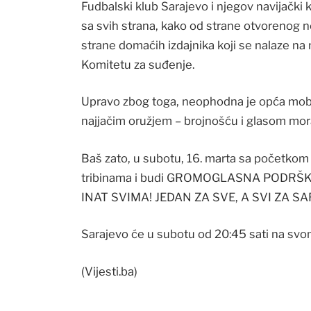
Fudbalski klub Sarajevo i njegov navijački k
sa svih strana, kako od strane otvorenog n
strane domaćih izdajnika koji se nalaze na n
Komitetu za suđenje.
Upravo zbog toga, neophodna je opća mobili
najjačim oružjem – brojnošću i glasom mora
Baš zato, u subotu, 16. marta sa početko
tribinama i budi GROMOGLASNA PODRŠK
INAT SVIMA! JEDAN ZA SVE, A SVI ZA SARA
Sarajevo će u subotu od 20:45 sati na sv
(Vijesti.ba)