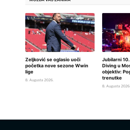
Zeljković se oglasio uoči
Jubilarni 10.
početka nove sezone Wwin
Diving u Mo
lige
objektiv: Po
trenutke
8. Augusta 2026.
8. Augusta 2026