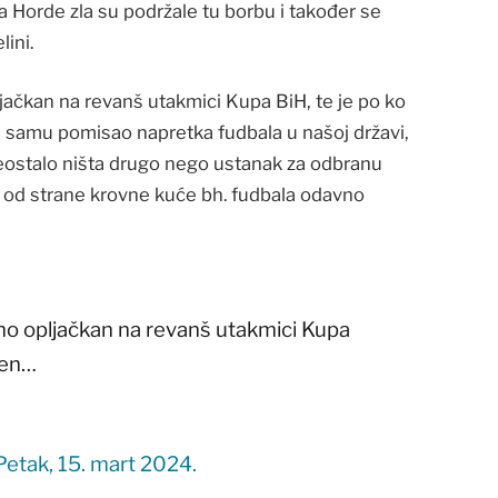
 Horde zla su podržale tu borbu i također se
ini.
ljačkan na revanš utakmici Kupa BiH, te je po ko
a samu pomisao napretka fudbala u našoj državi,
eostalo ništa drugo nego ustanak za odbranu
t od strane krovne kuće bh. fudbala odavno
dno opljačkan na revanš utakmici Kupa
den…
Petak, 15. mart 2024.