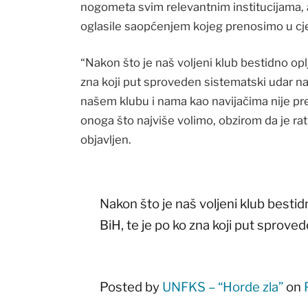
nogometa svim relevantnim institucijama, a
oglasile saopćenjem kojeg prenosimo u cjel
“Nakon što je naš voljeni klub bestidno op
zna koji put sproveden sistematski udar n
našem klubu i nama kao navijačima nije pr
onoga što najviše volimo, obzirom da je ra
objavljen.
Nakon što je naš voljeni klub besti
BiH, te je po ko zna koji put sprove
Posted by
UNFKS – “Horde zla”
on