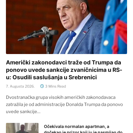
Američki zakonodavci traže od Trumpa da
ponovo uvede sankcije zvaničnicima u RS-
u: Osudili saslušanja u Srebrenici
7. Augusta 2026.
3 Mins Read
Dvostranačka grupa visokih američkih zakonodavaca
zatražila je od administracije Donalda Trumpa da ponovo
uvede sankcije…
Očekivala normalan apartman, a
dočekao je prizor koji ju je nasmijao do