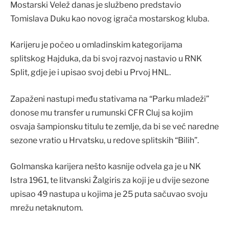
Mostarski Velež danas je službeno predstavio
Tomislava Duku kao novog igrača mostarskog kluba.
Karijeru je počeo u omladinskim kategorijama
splitskog Hajduka, da bi svoj razvoj nastavio u RNK
Split, gdje je i upisao svoj debi u Prvoj HNL.
Zapaženi nastupi među stativama na “Parku mladeži”
donose mu transfer u rumunski CFR Cluj sa kojim
osvaja šampionsku titulu te zemlje, da bi se već naredne
sezone vratio u Hrvatsku, u redove splitskih “Bilih”.
Golmanska karijera nešto kasnije odvela ga je u NK
Istra 1961, te litvanski Žalgiris za koji je u dvije sezone
upisao 49 nastupa u kojima je 25 puta sačuvao svoju
mrežu netaknutom.