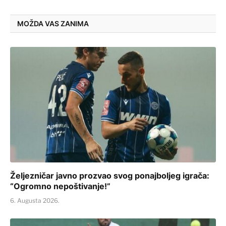
MOŽDA VAS ZANIMA
Željezničar javno prozvao svog ponajboljeg igrača:
“Ogromno nepoštivanje!”
6. Augusta 2026.