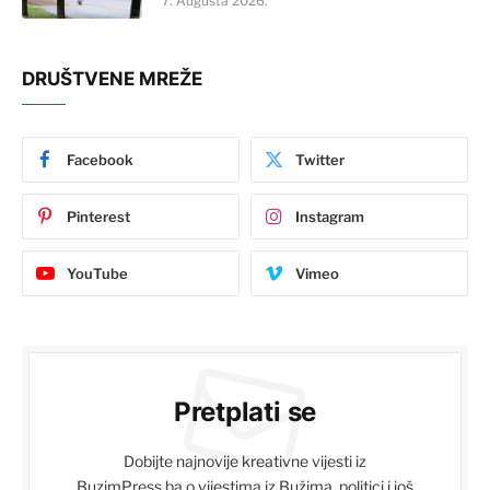
7. Augusta 2026.
DRUŠTVENE MREŽE
Facebook
Twitter
Pinterest
Instagram
YouTube
Vimeo
Pretplati se
Dobijte najnovije kreativne vijesti iz
BuzimPress.ba o vijestima iz Bužima, politici i još