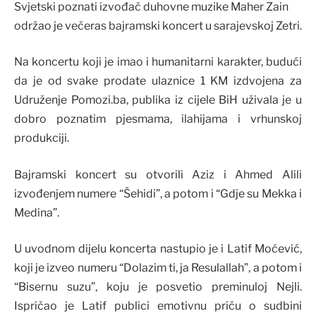
Svjetski poznati izvođač duhovne muzike Maher Zain
održao je večeras bajramski koncert u sarajevskoj Zetri.
Na koncertu koji je imao i humanitarni karakter, budući
da je od svake prodate ulaznice 1 KM izdvojena za
Udruženje Pomozi.ba, publika iz cijele BiH uživala je u
dobro poznatim pjesmama, ilahijama i vrhunskoj
produkciji.
Bajramski koncert su otvorili Aziz i Ahmed Alili
izvođenjem numere “Šehidi”, a potom i “Gdje su Mekka i
Medina”.
U uvodnom dijelu koncerta nastupio je i Latif Moćević,
koji je izveo numeru “Dolazim ti, ja Resulallah”, a potom i
“Bisernu suzu”, koju je posvetio preminuloj Nejli.
Ispričao je Latif publici emotivnu priču o sudbini