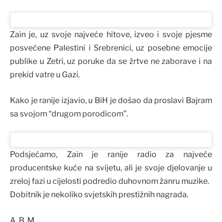
Zain je, uz svoje najveċe hitove, izveo i svoje pjesme
posvećene Palestini i Srebrenici, uz posebne emocije
publike u Zetri, uz poruke da se žrtve ne zaborave i na
prekid vatre u Gazi.
Kako je ranije izjavio, u BiH je došao da proslavi Bajram
sa svojom “drugom porodicom”.
Podsjećamo, Zain je ranije radio za najveće
producentske kuće na svijetu, ali je svoje djelovanje u
zreloj fazi u cijelosti podredio duhovnom žanru muzike.
Dobitnik je nekoliko svjetskih prestižnih nagrada.
A. B. M.