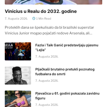
Vinicius u Realu do 2032. godine
7. Augusta 2026.
1 Min Read
Proteklih dana se špekulisalo da bi brazilski superstar
Vinicius Junior mogao pojačati redove Arsenala, ali…
Fazla i Taik Ganić predstavljaju pjesmu
“Lejla”
7. Augusta 2026.
Pljačkaši brutalno pretukli poznatog
fudbalera do smrti
7. Augusta 2026.
Pjevačica u 61. godini pokazala zavidnu
figuru
7. Augusta 2026.