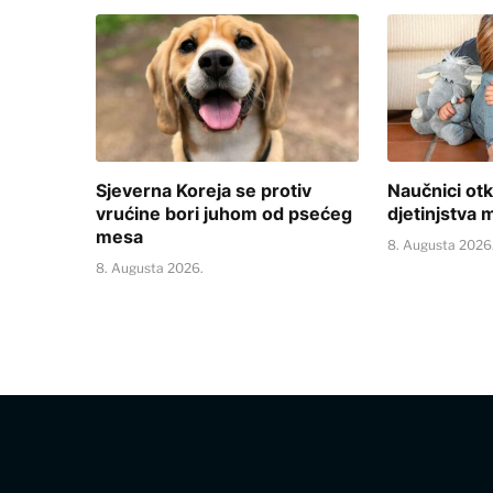
Sjeverna Koreja se protiv
Naučnici otk
vrućine bori juhom od psećeg
djetinjstva 
mesa
8. Augusta 2026
8. Augusta 2026.