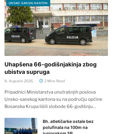
UNSKO-SANSKI KANTON
Uhapšena 66-godišnjakinja zbog
ubistva supruga
8. Augusta 2026.
2 Mins Read
Pripadnici Ministarstva unutrašnjih poslova
Unsko-sanskog kantona su na području općine
Bosanska Krupa lišili slobode 66-godišnju…
Bh. atletičarke ostale bez
polufinala na 100m na
juniorskom SP