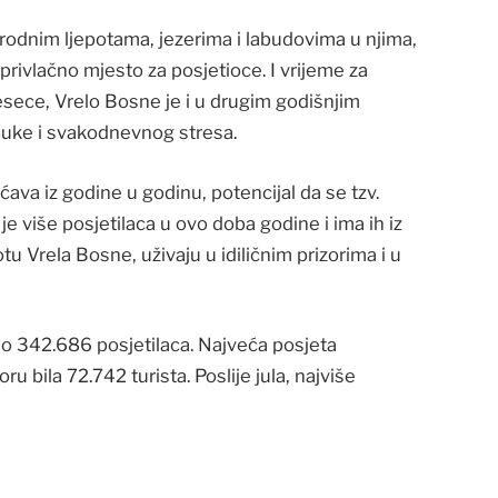
rodnim ljepotama, jezerima i labudovima u njima,
 privlačno mjesto za posjetioce. I vrijeme za
esece, Vrelo Bosne je i u drugim godišnjim
buke i svakodnevnog stresa.
va iz godine u godinu, potencijal da se tzv.
 je više posjetilaca u ovo doba godine i ima ih iz
otu Vrela Bosne, uživaju u idiličnim prizorima i u
no 342.686 posjetilaca. Najveća posjeta
u bila 72.742 turista. Poslije jula, najviše