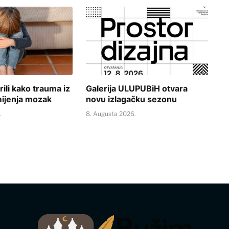
rili kako trauma iz
Galerija ULUPUBiH otvara
mijenja mozak
novu izlagačku sezonu
.
8. Augusta 2026.