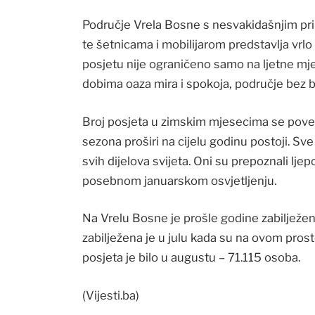
Područje Vrela Bosne s nesvakidašnjim pri
te šetnicama i mobilijarom predstavlja vrlo
posjetu nije ograničeno samo na ljetne mj
dobima oaza mira i spokoja, područje bez 
Broj posjeta u zimskim mjesecima se poveća
sezona proširi na cijelu godinu postoji. Sve
svih dijelova svijeta. Oni su prepoznali ljep
posebnom januarskom osvjetljenju.
Na Vrelu Bosne je prošle godine zabilježe
zabilježena je u julu kada su na ovom prostor
posjeta je bilo u augustu – 71.115 osoba.
(Vijesti.ba)