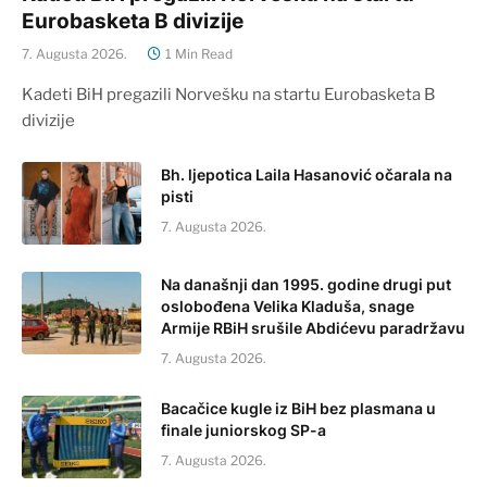
Eurobasketa B divizije
7. Augusta 2026.
1 Min Read
Kadeti BiH pregazili Norvešku na startu Eurobasketa B
divizije
Bh. ljepotica Laila Hasanović očarala na
pisti
7. Augusta 2026.
Na današnji dan 1995. godine drugi put
oslobođena Velika Kladuša, snage
Armije RBiH srušile Abdićevu paradržavu
7. Augusta 2026.
Bacačice kugle iz BiH bez plasmana u
finale juniorskog SP-a
7. Augusta 2026.