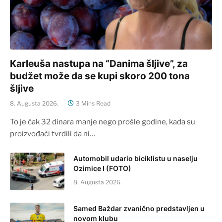
Karleuša nastupa na “Danima šljive”, za
budžet može da se kupi skoro 200 tona
šljive
8. Augusta 2026.
3 Mins Read
To je čak 32 dinara manje nego prošle godine, kada su
proizvođači tvrdili da ni…
Automobil udario biciklistu u naselju
Ozimice I (FOTO)
8. Augusta 2026.
Samed Baždar zvanično predstavljen u
novom klubu