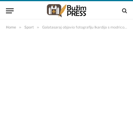
Home
»
Sport
»
Galatasaraj objavio fotografiju Ikardija s modricom, Džeko nije mogao prešutjeti