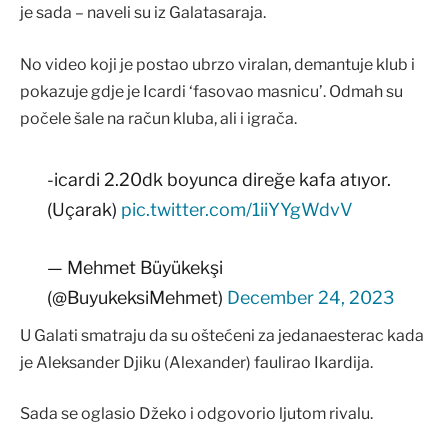
je sada – naveli su iz Galatasaraja.
No video koji je postao ubrzo viralan, demantuje klub i
pokazuje gdje je Icardi ‘fasovao masnicu’. Odmah su
počele šale na račun kluba, ali i igrača.
-icardi 2.20dk boyunca direğe kafa atıyor.
(Uçarak)
pic.twitter.com/1iiYYgWdvV
— Mehmet Büyükekşi
(@BuyukeksiMehmet)
December 24, 2023
U Galati smatraju da su oštećeni za jedanaesterac kada
je Aleksander Djiku (Alexander) faulirao Ikardija.
Sada se oglasio Džeko i odgovorio ljutom rivalu.