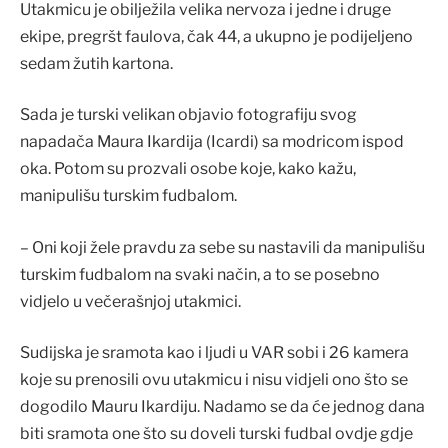
Utakmicu je obilježila velika nervoza i jedne i druge
ekipe, pregršt faulova, čak 44, a ukupno je podijeljeno
sedam žutih kartona.
Sada je turski velikan objavio fotografiju svog
napadača Maura Ikardija (Icardi) sa modricom ispod
oka. Potom su prozvali osobe koje, kako kažu,
manipulišu turskim fudbalom.
– Oni koji žele pravdu za sebe su nastavili da manipulišu
turskim fudbalom na svaki način, a to se posebno
vidjelo u večerašnjoj utakmici.
Sudijska je sramota kao i ljudi u VAR sobi i 26 kamera
koje su prenosili ovu utakmicu i nisu vidjeli ono što se
dogodilo Mauru Ikardiju. Nadamo se da će jednog dana
biti sramota one što su doveli turski fudbal ovdje gdje