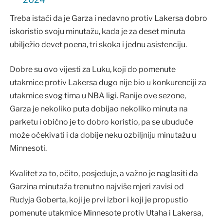
Treba istaći da je Garza i nedavno protiv Lakersa dobro
iskoristio svoju minutažu, kada je za deset minuta
ubilježio devet poena, tri skoka i jednu asistenciju.
Dobre su ovo vijesti za Luku, koji do pomenute
utakmice protiv Lakersa dugo nije bio u konkurenciji za
utakmice svog tima u NBA ligi. Ranije ove sezone,
Garza je nekoliko puta dobijao nekoliko minuta na
parketu i obično je to dobro koristio, pa se ubuduće
može očekivati i da dobije neku ozbiljniju minutažu u
Minnesoti.
Kvalitet za to, očito, posjeduje, a važno je naglasiti da
Garzina minutaža trenutno najviše mjeri zavisi od
Rudyja Goberta, koji je prvi izbor i koji je propustio
pomenute utakmice Minnesote protiv Utaha i Lakersa,