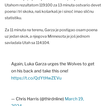
Utahom rezultatom 119:100 za 13 minuta ostvario devet
poena i tri skoka, naš košarkaš je i sinoć imao sličnu
statistiku.
Za 11 minuta na terenu, Garza je postigao osam poena
uz jedan skok, a njegova Minnesota je još jednom
savladala Utah sa 114:104.
Again, Luka Garza urges the Wolves to get
on his back and take this one!
https://t.co/QdYtHwZEVu
— Chris Harris (@thirdnline)
March 19,
2024