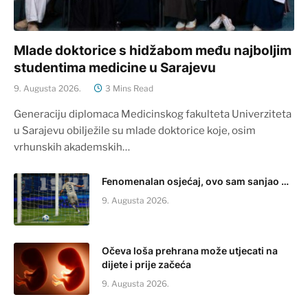
Mlade doktorice s hidžabom među najboljim
studentima medicine u Sarajevu
9. Augusta 2026.
3 Mins Read
Generaciju diplomaca Medicinskog fakulteta Univerziteta
u Sarajevu obilježile su mlade doktorice koje, osim
vrhunskih akademskih…
Fenomenalan osjećaj, ovo sam sanjao …
9. Augusta 2026.
Očeva loša prehrana može utjecati na
dijete i prije začeća
9. Augusta 2026.