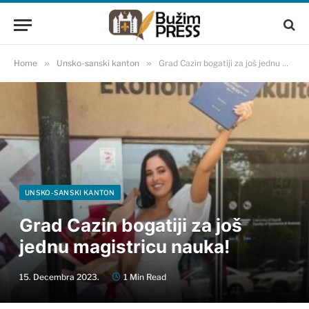
Home
»
Unsko-sanski kanton
»
Grad Cazin bogatiji za još jednu magistricu nauka!
UNSKO-SANSKI KANTON
Grad Cazin bogatiji za još
jednu magistricu nauka!
15. Decembra 2023.
1 Min Read