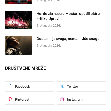
9. Augusta 2026.
Horde zla neće u Mostar, uputili oštru
kritiku Upravi
9. Augusta 2026.
Dosta mi je svega, nemam više snage
9. Augusta 2026.
DRUŠTVENE MREŽE
Facebook
Twitter
Pinterest
Instagram