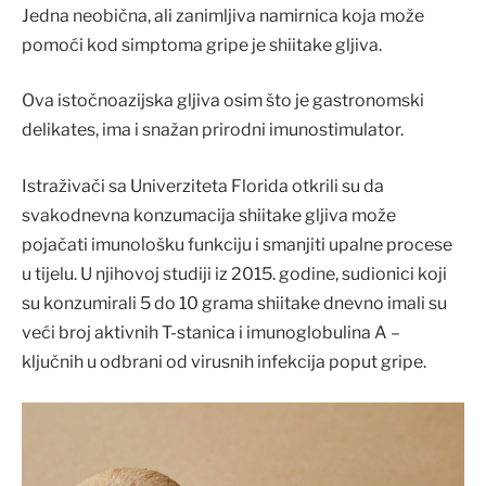
Jedna neobična, ali zanimljiva namirnica koja može
pomoći kod simptoma gripe je shiitake gljiva.
Ova istočnoazijska gljiva osim što je gastronomski
delikates, ima i snažan prirodni imunostimulator.
Istraživači sa Univerziteta Florida otkrili su da
svakodnevna konzumacija shiitake gljiva može
pojačati imunološku funkciju i smanjiti upalne procese
u tijelu. U njihovoj studiji iz 2015. godine, sudionici koji
su konzumirali 5 do 10 grama shiitake dnevno imali su
veći broj aktivnih T-stanica i imunoglobulina A –
ključnih u odbrani od virusnih infekcija poput gripe.