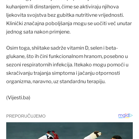
kuhanjem ili dinstanjem, čime se aktiviraju njihova
ljekovita svojstva bez gubitka nutritivne vrijednosti.
Klinički značajna poboljšanja mogu se uočiti već unutar
jednog sata nakon primjene.
Osim toga, shiitake sadrže vitamin D, selen i beta-
glukane, što ih čini funkcionalnom hranom, posebno u
sezoni respiratornih infekcija. Itekako mogu pomoći u
skraćivanju trajanja simptoma i jačanju otpornosti
organizma, naravno, uz standardnu terapiju.
(Vijesti.ba)