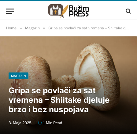
Home
»
Magazin
»
Gripa se povlači za sat vremena – Shiitake djeluje brzo i bez nuspojava
MAGAZIN
Gripa se povlači za sat
vremena – Shiitake djeluje
brzo i bez nuspojava
3. Maja 2025.
1 Min Read