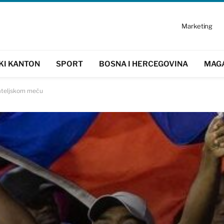
Marketing
KI KANTON
SPORT
BOSNA I HERCEGOVINA
MAG
ijateljskom meču