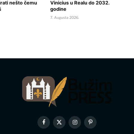
rati nešto čemu
Vinicius u Realu do 2032.
š
godine
.
7. Augusta 2026.
Facebook
X
Instagram
Pinterest
(Twitter)