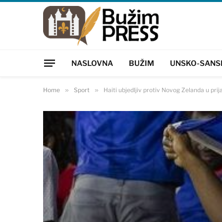
NASLOVNA
BUŽIM
UNSKO-SANS
Home
»
Sport
»
Haiti ubjedljiv protiv Novog Zelanda u pr