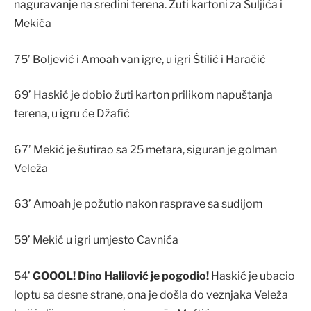
naguravanje na sredini terena. Žuti kartoni za Suljića i
Mekića
75’ Boljević i Amoah van igre, u igri Štilić i Haračić
69’ Haskić je dobio žuti karton prilikom napuštanja
terena, u igru će Džafić
67’ Mekić je šutirao sa 25 metara, siguran je golman
Veleža
63’ Amoah je požutio nakon rasprave sa sudijom
59’ Mekić u igri umjesto Cavnića
54’
GOOOL! Dino Halilović je pogodio!
Haskić je ubacio
loptu sa desne strane, ona je došla do veznjaka Veleža