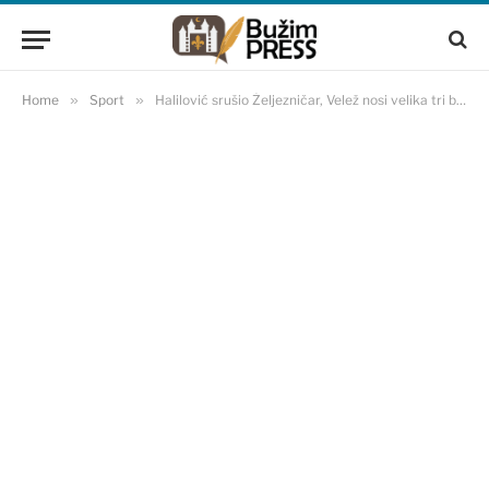
Home
»
Sport
»
Halilović srušio Željezničar, Velež nosi velika tri boda sa Grbavice