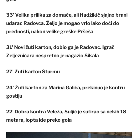
33’
Velika prilika za domaće, ali Hadžikić sjajno brani
udarac Radovca
. Željo je mogao vrlo lako doći do
prednosti, nakon velike greške Pršeša
31’ Novi žuti karton, dobio ga je Radovac. Igrač
Željezničara nespretno je nagazio Šikala
27’ Žuti karton Šturmu
24’ Žuti karton za Marina Galića, prekinuo je kontru
gostiju
22’ Dobra kontra Veleža, Suljić je šutirao sa nekih 18
metara, lopta ide preko gola