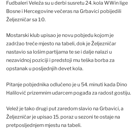
Fudbaleri Veleža su u derbi susretu 24. kola WWin lige
Bosne i Hercegovine večeras na Grbavici pobijedili
Željezničar sa 1:0.
Mostarski klub upisao je novu pobjedu kojom je
zadržao treće mjesto na tabeli, dok je Željezničar
nastavio sa lošim partijama te se i dalje nalazi u
nezavidnoj poziciji i predstoji mu teška borba za
opstanak u posljednjih devet kola.
Pitanje pobjednika odlučeno je u 54. minuti kada Dino
Halilović prizemnim udarcem pogađa za radost gostiju.
Velež je tako drugi put zaredom slavio na Grbavici, a
Željezničar je upisao 15. poraz u sezoni te ostaje na
pretposljednjem mjestu na tabeli.