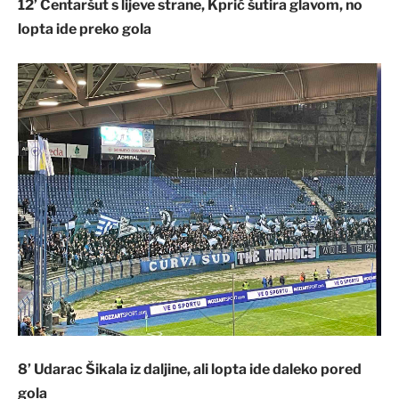
12’ Centaršut s lijeve strane, Kprić šutira glavom, no
lopta ide preko gola
8’ Udarac Šikala iz daljine, ali lopta ide daleko pored
gola