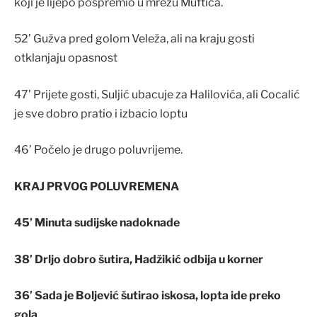
koji je lijepo pospremio u mrežu Muftića.
52’ Gužva pred golom Veleža, ali na kraju gosti
otklanjaju opasnost
47’ Prijete gosti, Suljić ubacuje za Halilovića, ali Cocalić
je sve dobro pratio i izbacio loptu
46’ Počelo je drugo poluvrijeme.
KRAJ PRVOG POLUVREMENA
45’ Minuta sudijske nadoknade
38’ Drljo dobro šutira, Hadžikić odbija u korner
36’ Sada je Boljević šutirao iskosa, lopta ide preko
gola