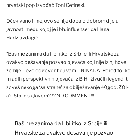
hrvatski pop izvođač Toni Cetinski.
Očekivano ili ne, ovo se nije dopalo dobrom dijelu
javnosti među kojoj je i bh. influenserica Hana
Hadžiavdagić.
“Baš me zanima da li bi itko iz Srbije ili Hrvatske za
ovakvo dešavanje pozvao pjevača koji nije iz njihove
zemlje… evo odgovorit ću vam – NIKADA! Pored toliko
mladih perspektivnih pjevača iz BiH i živućih legendi ti
zoveš nekoga ‘sa strane’ za obilježavanje 40god. ZOI-
a?! Šta je s glavom??? NO COMMENT!!!
Baš me zanima da li bi itko iz Srbije ili
Hrvatske za ovakvo dešavanje pozvao