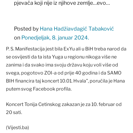
pjevača koji nije iz njihove zemlje…evo…
Posted by
Hana Hadžiavdagić Tabaković
on
Ponedjeljak, 8. januar 2024.
P. S. Manifestacija jest bila ExYu ali u BiH treba narod da
se osvijesti da ta ista Yuga u regionu nikoga više ne
zanima i da svako ima svoju državu koju voli više od
svega, pogotovo ZOI-a od prije 40 godina i da SAMO
BIH financira taj koncert 10.01. Hvala”, poručila je Hana
putem svog Facebook profila.
Koncert Tonija Cetinskog zakazan je za 10. februar od
20 sati.
(Vijesti.ba)