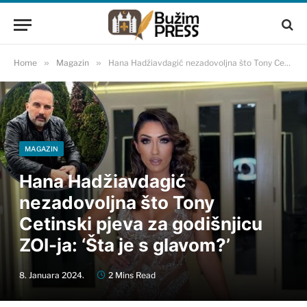
Home
»
Magazin
»
Hana Hadžiavdagić nezadovoljna što Tony Cetinski pjeva za godišnjicu ZOI-ja: ‘Šta je s glavom?’
MAGAZIN
Hana Hadžiavdagić
nezadovoljna što Tony
Cetinski pjeva za godišnjicu
ZOI-ja: ‘Šta je s glavom?’
8. Januara 2024.
2 Mins Read