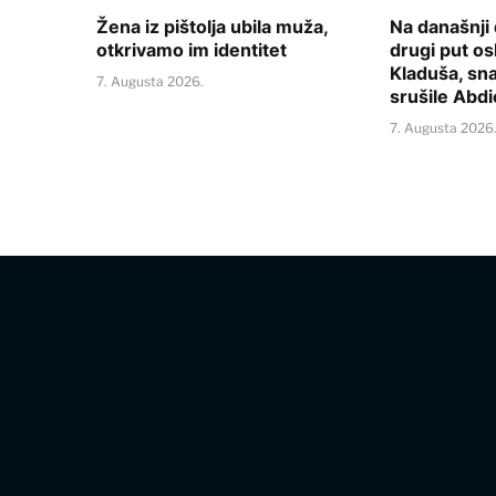
Žena iz pištolja ubila muža,
Na današnji
otkrivamo im identitet
drugi put o
Kladuša, sn
7. Augusta 2026.
srušile Abd
7. Augusta 2026