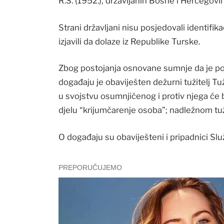
R.S. (1952.), državljanin Bosne i Hercegovin
Strani državljani nisu posjedovali identifi
izjavili da dolaze iz Republike Turske.
Zbog postojanja osnovane sumnje da je po
događaju je obaviješten dežurni tužitelj Tuž
u svojstvu osumnjičenog i protiv njega će 
djelu “krijumčarenje osoba”; nadležnom tuž
O događaju su obaviješteni i pripadnici Sl