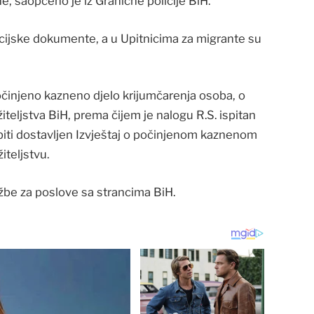
e, saopćeno je iz Granične policije BiH.
kacijske dokumente, a u Upitnicima za migrante su
činjeno kazneno djelo krijumčarenja osoba, o
iteljstva BiH, prema čijem je nalogu R.S. ispitan
biti dostavljen Izvještaj o počinjenom kaznenom
iteljstvu.
užbe za poslove sa strancima BiH.