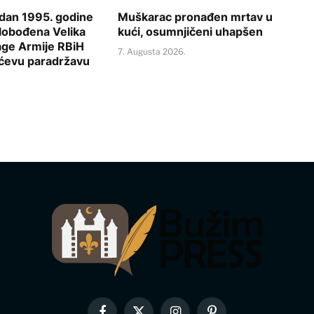
 dan 1995. godine
Muškarac pronađen mrtav u
slobođena Velika
kući, osumnjičeni uhapšen
age Armije RBiH
7. Augusta 2026.
ićevu paradržavu
.