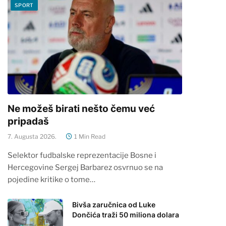
SPORT
Ne možeš birati nešto čemu već
pripadaš
7. Augusta 2026.
1 Min Read
Selektor fudbalske reprezentacije Bosne i
Hercegovine Sergej Barbarez osvrnuo se na
pojedine kritike o tome…
Bivša zaručnica od Luke
Dončića traži 50 miliona dolara