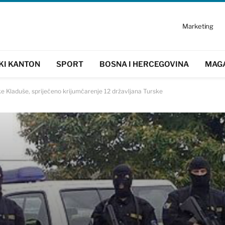
Marketing
KI KANTON
SPORT
BOSNA I HERCEGOVINA
MAG
e Kladuše, spriječeno krijumčarenje 12 državljana Turske