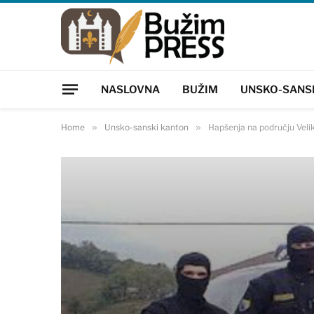
NASLOVNA
BUŽIM
UNSKO-SANS
Home
»
Unsko-sanski kanton
»
Hapšenja na području Velik