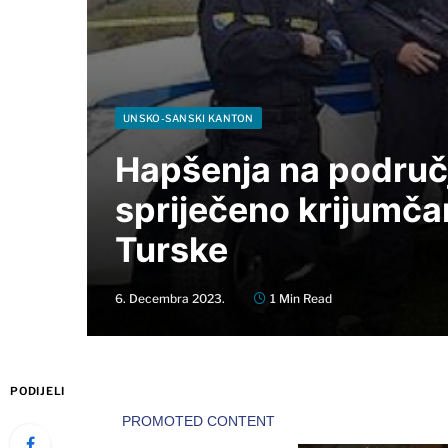
UNSKO-SANSKI KANTON
Hapšenja na područj
spriječeno krijumča
Turske
6. Decembra 2023.
1 Min Read
PODIJELI