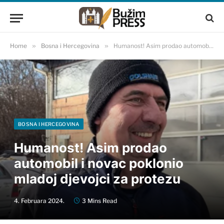
Home
»
Bosna i Hercegovina
»
Humanost! Asim prodao automobil i novac poklonio mladoj djevojci za protezu
BOSNA I HERCEGOVINA
Humanost! Asim prodao
automobil i novac poklonio
mladoj djevojci za protezu
4. Februara 2024.
3 Mins Read