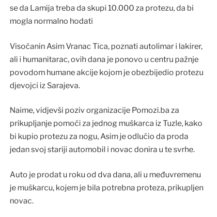
se da Lamija treba da skupi 10.000 za protezu, da bi
mogla normalno hodati
Visočanin Asim Vranac Tica, poznati autolimar i lakirer,
ali i humanitarac, ovih dana je ponovo u centru pažnje
povodom humane akcije kojom je obezbijedio protezu
djevojci iz Sarajeva.
Naime, vidjevši poziv organizacije Pomozi.ba za
prikupljanje pomoći za jednog muškarca iz Tuzle, kako
bi kupio protezu za nogu, Asim je odlučio da proda
jedan svoj stariji automobil i novac donira u te svrhe.
Auto je prodat u roku od dva dana, ali u međuvremenu
je muškarcu, kojem je bila potrebna proteza, prikupljen
novac.