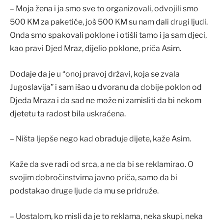
– Moja žena i ja smo sve to organizovali, odvojili smo
500 KM za paketiće, još 500 KM su nam dali drugi ljudi.
Onda smo spakovali poklone i otišli tamo i ja sam djeci,
kao pravi Djed Mraz, dijelio poklone, priča Asim.
Dodaje da je u “onoj pravoj državi, koja se zvala
Jugoslavija” i sam išao u dvoranu da dobije poklon od
Djeda Mraza i da sad ne može ni zamisliti da bi nekom
djetetu ta radost bila uskraćena.
– Ništa ljepše nego kad obraduje dijete, kaže Asim.
Kaže da sve radi od srca, a ne da bi se reklamirao. O
svojim dobročinstvima javno priča, samo da bi
podstakao druge ljude da mu se pridruže.
– Uostalom, ko misli da je to reklama, neka skupi, neka