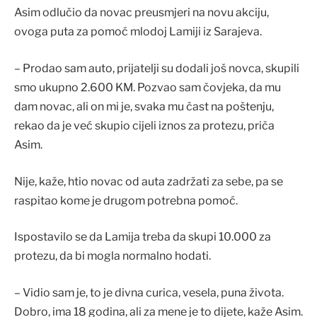
Asim odlučio da novac preusmjeri na novu akciju,
ovoga puta za pomoć mlodoj Lamiji iz Sarajeva.
– Prodao sam auto, prijatelji su dodali još novca, skupili
smo ukupno 2.600 KM. Pozvao sam čovjeka, da mu
dam novac, ali on mi je, svaka mu čast na poštenju,
rekao da je već skupio cijeli iznos za protezu, priča
Asim.
Nije, kaže, htio novac od auta zadržati za sebe, pa se
raspitao kome je drugom potrebna pomoć.
Ispostavilo se da Lamija treba da skupi 10.000 za
protezu, da bi mogla normalno hodati.
– Vidio sam je, to je divna curica, vesela, puna života.
Dobro, ima 18 godina, ali za mene je to dijete, kaže Asim.