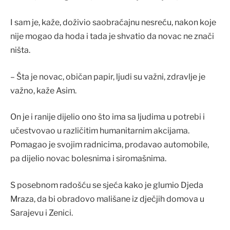
I sam je, kaže, doživio saobraćajnu nesreću, nakon koje
nije mogao da hoda i tada je shvatio da novac ne znači
ništa.
– Šta je novac, običan papir, ljudi su važni, zdravlje je
važno, kaže Asim.
On je i ranije dijelio ono što ima sa ljudima u potrebi i
učestvovao u različitim humanitarnim akcijama.
Pomagao je svojim radnicima, prodavao automobile,
pa dijelio novac bolesnima i siromašnima.
S posebnom radošću se sjeća kako je glumio Djeda
Mraza, da bi obradovo mališane iz dječjih domova u
Sarajevu i Zenici.