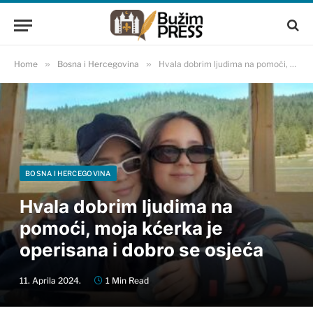
Home
»
Bosna i Hercegovina
»
Hvala dobrim ljudima na pomoći, moja kćerka je operisana i dobro se osjeća
BOSNA I HERCEGOVINA
Hvala dobrim ljudima na
pomoći, moja kćerka je
operisana i dobro se osjeća
11. Aprila 2024.
1 Min Read