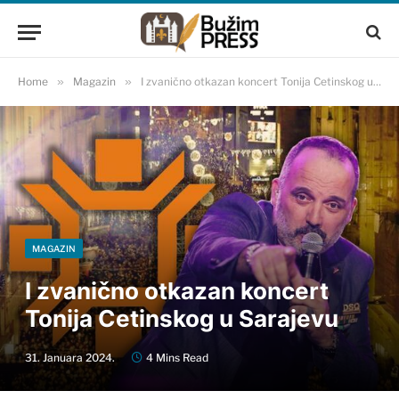
Home
»
Magazin
»
I zvanično otkazan koncert Tonija Cetinskog u Sarajevu
MAGAZIN
I zvanično otkazan koncert
Tonija Cetinskog u Sarajevu
31. Januara 2024.
4 Mins Read