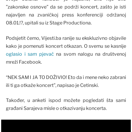
”zakonske osnove” da se podrži koncert, zašto je isti
najavljen na zvaničkoj press konferenciji održanoj
08.01.!?, upitali su iz Stage Productiona.
Podsjetit ćemo, Vijesti.ba ranije su ekskluzivno objavile
kako je pomenuti koncert otkazan. O svemu se kasnije
oglasio i sam pjevač
na svom nalogu na društvenoj
mreži Facebook.
“NEK SAM I JA TO DOŽIVIO! Eto da i mene neko zabrani
ili ti ga otkaže koncert”, napisao je Cetinski.
Također, u anketi ispod možete pogledati šta sami
građani Sarajeva misle o otkazivanju koncerta.