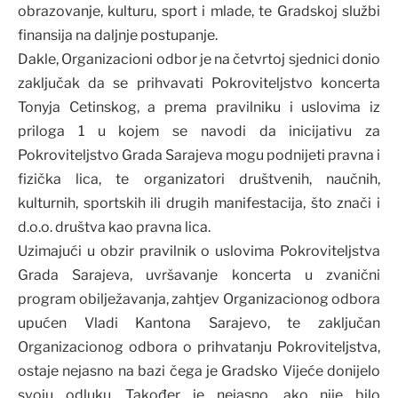
obrazovanje, kulturu, sport i mlade, te Gradskoj službi
finansija na daljnje postupanje.
Dakle, Organizacioni odbor je na četvrtoj sjednici donio
zaključak da se prihvavati Pokroviteljstvo koncerta
Tonyja Cetinskog, a prema pravilniku i uslovima iz
priloga 1 u kojem se navodi da inicijativu za
Pokroviteljstvo Grada Sarajeva mogu podnijeti pravna i
fizička lica, te organizatori društvenih, naučnih,
kulturnih, sportskih ili drugih manifestacija, što znači i
d.o.o. društva kao pravna lica.
Uzimajući u obzir pravilnik o uslovima Pokroviteljstva
Grada Sarajeva, uvršavanje koncerta u zvanični
program obilježavanja, zahtjev Organizacionog odbora
upućen Vladi Kantona Sarajevo, te zaključan
Organizacionog odbora o prihvatanju Pokroviteljstva,
ostaje nejasno na bazi čega je Gradsko Vijeće donijelo
svoju odluku. Također je nejasno, ako nije bilo