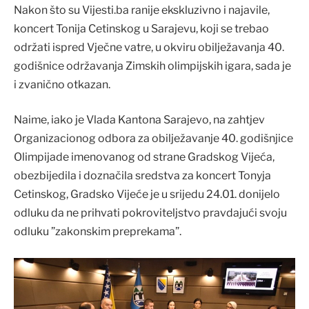
Nakon što su Vijesti.ba ranije ekskluzivno i najavile,
koncert Tonija Cetinskog u Sarajevu, koji se trebao
održati ispred Vječne vatre, u okviru obilježavanja 40.
godišnice održavanja Zimskih olimpijskih igara, sada je
i zvanično otkazan.
Naime, iako je Vlada Kantona Sarajevo, na zahtjev
Organizacionog odbora za obilježavanje 40. godišnjice
Olimpijade imenovanog od strane Gradskog Vijeća,
obezbijedila i doznačila sredstva za koncert Tonyja
Cetinskog, Gradsko Vijeće je u srijedu 24.01. donijelo
odluku da ne prihvati pokroviteljstvo pravdajući svoju
odluku ”zakonskim preprekama”.