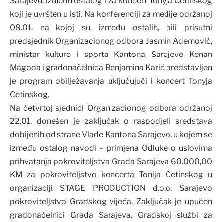
Sarajevu, između ostalog i za koncert Tonyja Cetinskog
koji je uvršten u isti. Na konferenciji za medije održanoj
08.01. na kojoj su, između ostalih, bili prisutni
predsjednik Organizacionog odbora Jasmin Ademović,
ministar kulture i sporta Kantona Sarajevo Kenan
Magoda i gradonačelnica Benjamina Karić predstavljen
je program obilježavanja uključujući i koncert Tonyja
Cetinskog.
Na četvrtoj sjednici Organizacionog odbora održanoj
22.01. donešen je zaključak o raspodjeli sredstava
dobijenih od strane Vlade Kantona Sarajevo, u kojem se
između ostalog navodi – primjena Odluke o uslovima
prihvatanja pokroviteljstva Grada Sarajeva 60.000,00
KM za pokroviteljstvo koncerta Tonija Cetinskog u
organizaciji STAGE PRODUCTION d.o.o. Sarajevo
pokroviteljstvo Gradskog vijeća. Zaključak je upućen
gradonačelnici Grada Sarajeva, Gradskoj službi za