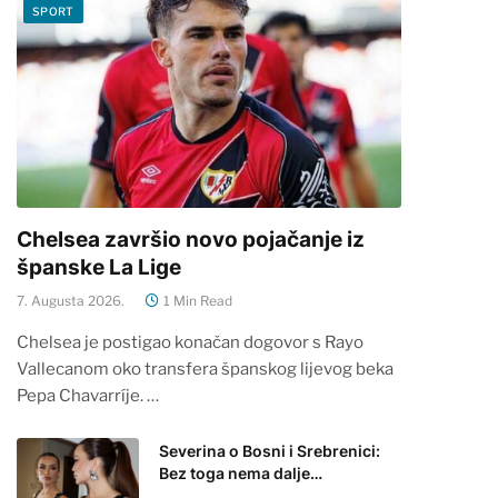
SPORT
Chelsea završio novo pojačanje iz
španske La Lige
7. Augusta 2026.
1 Min Read
Chelsea je postigao konačan dogovor s Rayo
Vallecanom oko transfera španskog lijevog beka
Pepa Chavarríje. …
Severina o Bosni i Srebrenici:
Bez toga nema dalje…