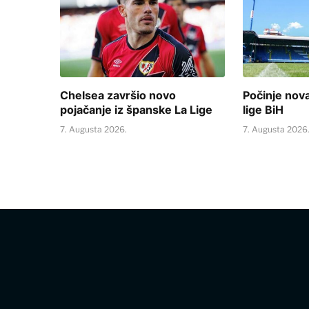
Chelsea završio novo
Počinje nov
pojačanje iz španske La Lige
lige BiH
7. Augusta 2026.
7. Augusta 2026