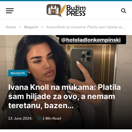
Home
»
Magazin
»
Ivana Knoll na mukama: Platila sam hiljade za ovo, a nemam teretanu, bazen…
MAGAZIN
Ivana Knoll na mukama: Platila
sam hiljade za ovo, a nemam
teretanu, bazen…
13. Juna 2024.
1 Min Read