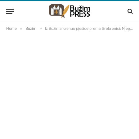
Home
»
Bužim
»
Iz Bužima krenuo pješice prema Srebrenici: Njegova poruka dirnula je mnoge!