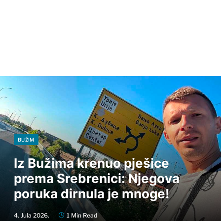
BUŽIM
Iz Bužima krenuo pješice
prema Srebrenici: Njegova
poruka dirnula je mnoge!
4. Jula 2026.
1 Min Read