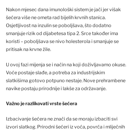
Nakon mjesec dana imunološki sistem je jači jer višak
šećera više ne ometa rad bijelih krvnih stanica.
Osjetljivost na inzulin se poboljšava, što dodatno
smanjuje rizik od dijabetesa tipa 2. Srce također ima
koristi – poboljšava se nivo holesterola i smanjuje se
pritisak na krvne žile.
U ovoj fazi mijenja se i način na koji doživljavamo okuse.
Voće postaje slađe, a potreba za industrijskim
slatkišima gotovo potpuno nestaje. Nove prehrambene
navike postaju prirodnije i lakše za održavanje.
Važno je razlikovati vrste šećera
Izbacivanje šećera ne znači da se moraju izbaciti svi
izvori slatkog. Prirodni šećeri iz voća, povrća i mliječnih