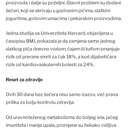
proizvoda i dalje su poželjni. Glavni problem su dodani
šećeri, koji se skrivaju u gaziranim pićima, slatkim
jogurtima, gotovim umacima i pekarskim proizvodima.
Jedna studija sa Univerziteta Harvard, objavljena u
časopisu BMJ, pokazala je da zamjena samo jednog
slatkog pića dnevno vodom, čajem ili kafom smanjuje
rizik od prerane smrti za čak 18%, a kod dijabetičara
rizik od kardiovaskularnih bolesti za 24%.
Reset za zdravlje
Ovih 30 dana bez šećera nisu samo izazov, već prava
prilika za bolju kontrolu zdravlja.
Od uravnoteženog metabolizma do boljeg sna, jačeg
imuniteta i manje upala, promjene su itekako vidljive.