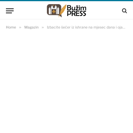
Home
»
Magazin
»
Izbacite šećer iz ishrane na mjesec dana i ojačajte svoje zdravlje