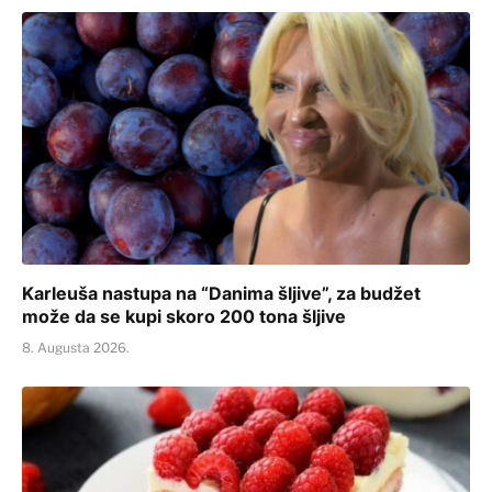
Karleuša nastupa na “Danima šljive”, za budžet
može da se kupi skoro 200 tona šljive
8. Augusta 2026.