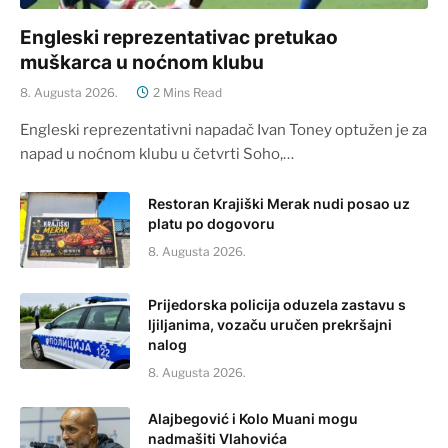
Engleski reprezentativac pretukao
muškarca u noćnom klubu
8. Augusta 2026.
2 Mins Read
Engleski reprezentativni napadač Ivan Toney optužen je za
napad u noćnom klubu u četvrti Soho,…
Restoran Krajiški Merak nudi posao uz
platu po dogovoru
8. Augusta 2026.
Prijedorska policija oduzela zastavu s
ljiljanima, vozaču uručen prekršajni
nalog
8. Augusta 2026.
Alajbegović i Kolo Muani mogu
nadmašiti Vlahovića