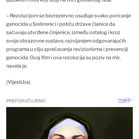
– Rezolucijom se bezrezervno osuđuje svako poricanje
genocida u Srebrenici i potiču države članice da
sačuvaju utvrđene činjenice, između ostalog i kroz
svoje obrazovne sustave, razvijanjem odgovarajućih
programa u cilju sprečavanja revizionizma i prevenciji
genocida. Ovaj film i ova rezolucija su poziv na mir,
navela je.
(Vijesti.ba)