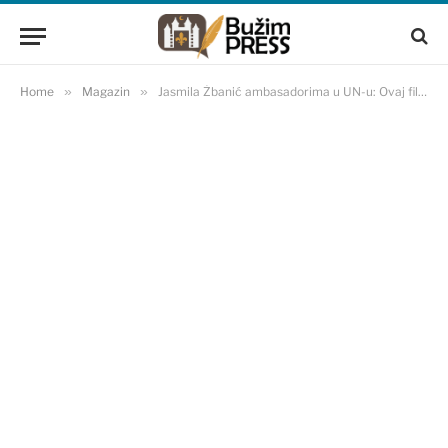
Home
»
Magazin
»
Jasmila Žbanić ambasadorima u UN-u: Ovaj film i ova rezolucija su poziv na mir