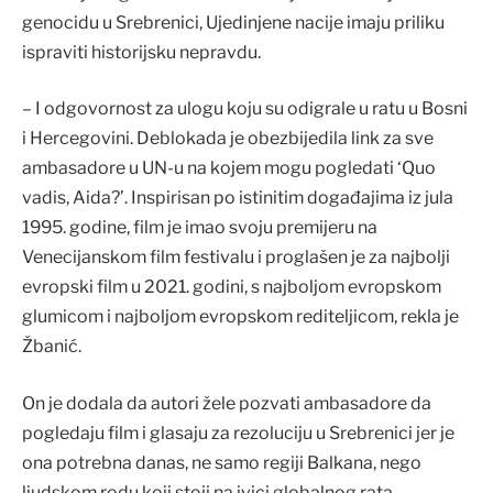
genocidu u Srebrenici, Ujedinjene nacije imaju priliku
ispraviti historijsku nepravdu.
– I odgovornost za ulogu koju su odigrale u ratu u Bosni
i Hercegovini. Deblokada je obezbijedila link za sve
ambasadore u UN-u na kojem mogu pogledati ‘Quo
vadis, Aida?’. Inspirisan po istinitim događajima iz jula
1995. godine, film je imao svoju premijeru na
Venecijanskom film festivalu i proglašen je za najbolji
evropski film u 2021. godini, s najboljom evropskom
glumicom i najboljom evropskom rediteljicom, rekla je
Žbanić.
On je dodala da autori žele pozvati ambasadore da
pogledaju film i glasaju za rezoluciju u Srebrenici jer je
ona potrebna danas, ne samo regiji Balkana, nego
ljudskom rodu koji stoji na ivici globalnog rata.