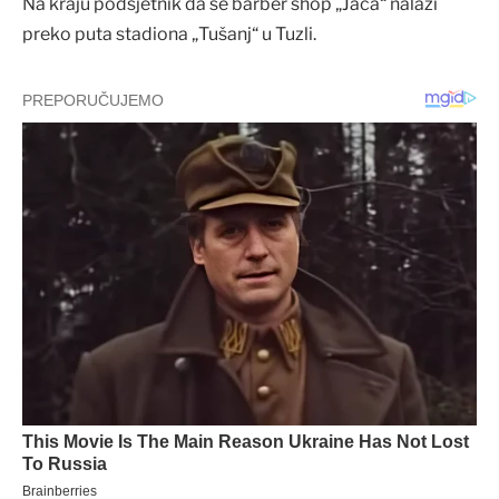
Na kraju podsjetnik da se barber shop „Jaca“ nalazi
preko puta stadiona „Tušanj“ u Tuzli.