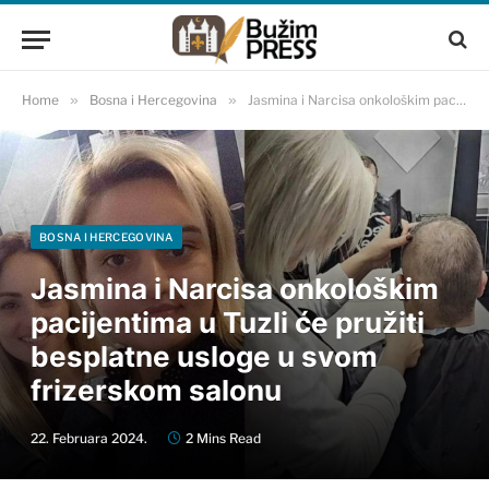
Home
»
Bosna i Hercegovina
»
Jasmina i Narcisa onkološkim pacijentima u Tuzli će pružiti besplatne usloge u svom frizerskom salonu
BOSNA I HERCEGOVINA
Jasmina i Narcisa onkološkim
pacijentima u Tuzli će pružiti
besplatne usloge u svom
frizerskom salonu
22. Februara 2024.
2 Mins Read