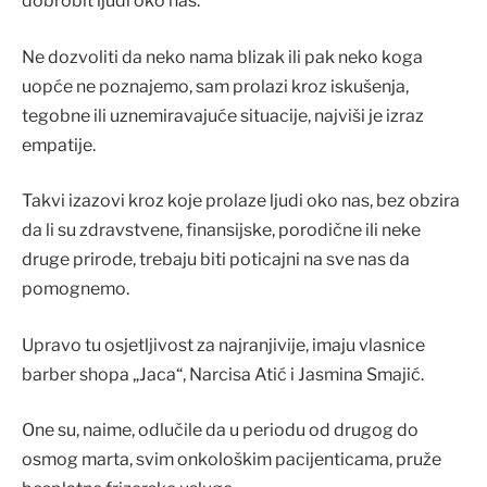
dobrobit ljudi oko nas.
Ne dozvoliti da neko nama blizak ili pak neko koga
uopće ne poznajemo, sam prolazi kroz iskušenja,
tegobne ili uznemiravajuće situacije, najviši je izraz
empatije.
Takvi izazovi kroz koje prolaze ljudi oko nas, bez obzira
da li su zdravstvene, finansijske, porodične ili neke
druge prirode, trebaju biti poticajni na sve nas da
pomognemo.
Upravo tu osjetljivost za najranjivije, imaju vlasnice
barber shopa „Jaca“, Narcisa Atić i Jasmina Smajić.
One su, naime, odlučile da u periodu od drugog do
osmog marta, svim onkološkim pacijenticama, pruže