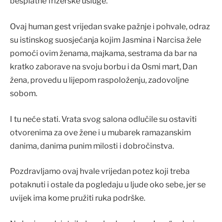
besplatne frizerske usluge.
Ovaj human gest vrijedan svake pažnje i pohvale, odraz
su istinskog suosjećanja kojim Jasmina i Narcisa žele
pomoći ovim ženama, majkama, sestrama da bar na
kratko zaborave na svoju borbu i da Osmi mart, Dan
žena, provedu u lijepom raspoloženju, zadovoljne
sobom.
I tu neće stati. Vrata svog salona odlučile su ostaviti
otvorenima za ove žene i u mubarek ramazanskim
danima, danima punim milosti i dobročinstva.
Pozdravljamo ovaj hvale vrijedan potez koji treba
potaknuti i ostale da pogledaju u ljude oko sebe, jer se
uvijek ima kome pružiti ruka podrške.