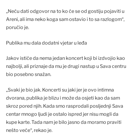
„Neću dati odgovor na to ko će se od gostiju pojaviti u
Areni, ali ima neko koga sam ostavio i to sa razlogom“,
poručio je.
Publika mu dala dodatni vjetar u leđa
Jakov ističe da nema jedan koncert koji bi izdvojio kao
najbolji, ali priznaje da mu je drugi nastup u Sava centru
bio posebno snažan.
„Svaki je bio jak. Koncerti su jaki jer je ovo intimna
dvorana, publika je blizu i može da osjeti kao da sam
skroz pored njih. Kada smo rasprodali posljednji Sava
centar mnogo ljudi je ostalo ispred jer nisu mogli da
kupe karte. Tada nam je bilo jasno da moramo praviti
nešto veće“, rekao je.