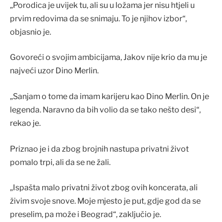
„Porodica je uvijek tu, ali su u ložama jer nisu htjeli u
prvim redovima da se snimaju. To je njihov izbor“,
objasnio je.
Govoreći o svojim ambicijama, Jakov nije krio da mu je
najveći uzor Dino Merlin.
„Sanjam o tome da imam karijeru kao Dino Merlin. On je
legenda. Naravno da bih volio da se tako nešto desi“,
rekao je.
Priznao je i da zbog brojnih nastupa privatni život
pomalo trpi, ali da se ne žali.
„Ispašta malo privatni život zbog ovih koncerata, ali
živim svoje snove. Moje mjesto je put, gdje god da se
preselim, pa može i Beograd“, zaključio je.