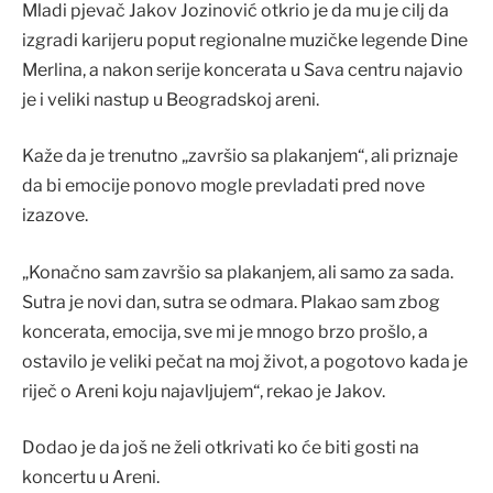
Mladi pjevač Jakov Jozinović otkrio je da mu je cilj da
izgradi karijeru poput regionalne muzičke legende Dine
Merlina, a nakon serije koncerata u Sava centru najavio
je i veliki nastup u Beogradskoj areni.
Kaže da je trenutno „završio sa plakanjem“, ali priznaje
da bi emocije ponovo mogle prevladati pred nove
izazove.
„Konačno sam završio sa plakanjem, ali samo za sada.
Sutra je novi dan, sutra se odmara. Plakao sam zbog
koncerata, emocija, sve mi je mnogo brzo prošlo, a
ostavilo je veliki pečat na moj život, a pogotovo kada je
riječ o Areni koju najavljujem“, rekao je Jakov.
Dodao je da još ne želi otkrivati ko će biti gosti na
koncertu u Areni.