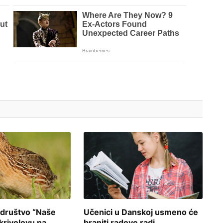
 društvo “Naše
Učenici u Danskoj usmeno će
 krivolovu na
braniti radove radi