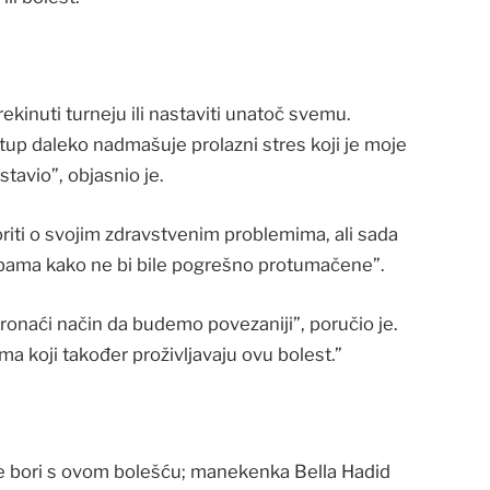
inuti turneju ili nastaviti unatoč svemu.
tup daleko nadmašuje prolazni stres koji je moje
stavio”, objasnio je.
riti o svojim zdravstvenim problemima, ali sada
orbama kako ne bi bile pogrešno protumačene”.
onaći način da budemo povezaniji”, poručio je.
ma koji također proživljavaju ovu bolest.”
se bori s ovom bolešću; manekenka Bella Hadid