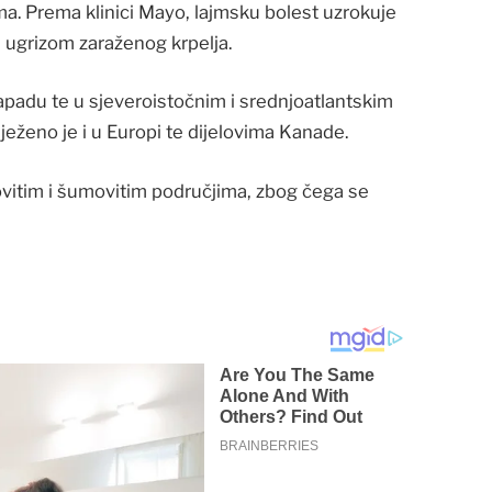
ma. Prema klinici Mayo, lajmsku bolest uzrokuje
ze ugrizom zaraženog krpelja.
padu te u sjeveroistočnim i srednjoatlantskim
eženo je i u Europi te dijelovima Kanade.
movitim i šumovitim područjima, zbog čega se