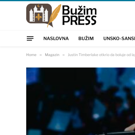
NASLOVNA
BUŽIM
UNSKO-SANS
Home
»
Magazin
»
Justin Timberlake otkrio da boluje od l