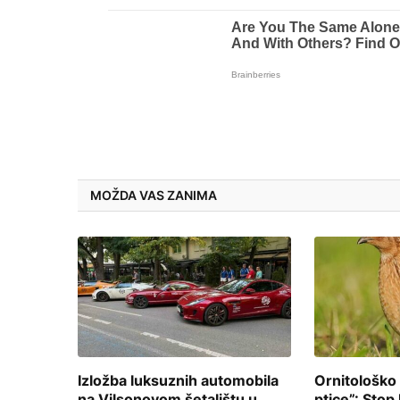
MOŽDA VAS ZANIMA
Izložba luksuznih automobila
Ornitološko
na Vilsonovom šetalištu u
ptice”: Stop