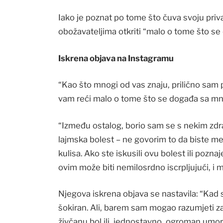
Iako je poznat po tome što čuva svoju priv
obožavateljima otkriti “malo o tome što se
Iskrena objava na Instagramu
“Kao što mnogi od vas znaju, prilično sam p
vam reći malo o tome što se događa sa mn
“Između ostalog, borio sam se s nekim zdr
lajmska bolest – ne govorim to da biste me ž
kulisa. Ako ste iskusili ovu bolest ili pozna
ovim može biti nemilosrdno iscrpljujući, i me
Njegova iskrena objava se nastavila: “Kad 
šokiran. Ali, barem sam mogao razumjeti za
živčanu bol ili, jednostavno, ogroman umor i