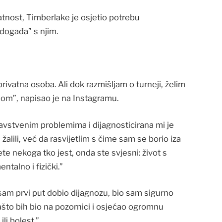
atnost, Timberlake je osjetio potrebu
 događa” s njim.
rivatna osoba. Ali dok razmišljam o turneji, želim
om”, napisao je na Instagramu.
avstvenim problemima i dijagnosticirana mi je
alili, već da rasvijetlim s čime sam se borio iza
jete nekoga tko jest, onda ste svjesni: život s
ntalno i fizički.”
sam prvi put dobio dijagnozu, bio sam sigurno
što bih bio na pozornici i osjećao ogromnu
li bolest.”