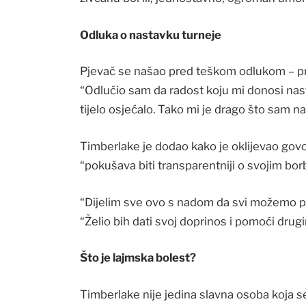
Odluka o nastavku turneje
Pjevač se našao pred teškom odlukom – prek
“Odlučio sam da radost koju mi donosi nas
tijelo osjećalo. Tako mi je drago što sam na
Timberlake je dodao kako je oklijevao govo
“pokušava biti transparentniji o svojim b
“Dijelim sve ovo s nadom da svi možemo pr
“Želio bih dati svoj doprinos i pomoći drugi
Što je lajmska bolest?
Timberlake nije jedina slavna osoba koja 