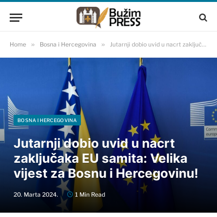
Home
»
Bosna i Hercegovina
»
Jutarnji dobio uvid u nacrt zaključaka EU samita: Velika vijest za Bosnu i Hercegovinu!
BOSNA I HERCEGOVINA
Jutarnji dobio uvid u nacrt
zaključaka EU samita: Velika
vijest za Bosnu i Hercegovinu!
20. Marta 2024.
1 Min Read