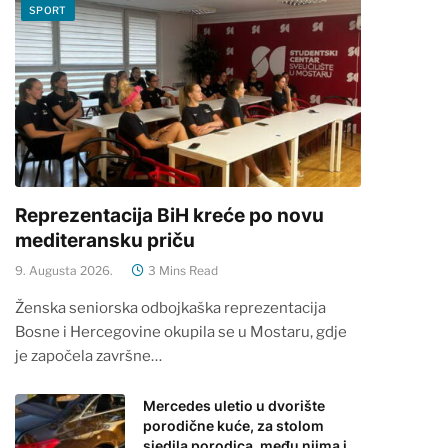
SPORT
Reprezentacija BiH kreće po novu
mediteransku priču
9. Augusta 2026.
3 Mins Read
Ženska seniorska odbojkaška reprezentacija
Bosne i Hercegovine okupila se u Mostaru, gdje
je započela završne…
Mercedes uletio u dvorište
porodične kuće, za stolom
sjedila porodica, među njima i