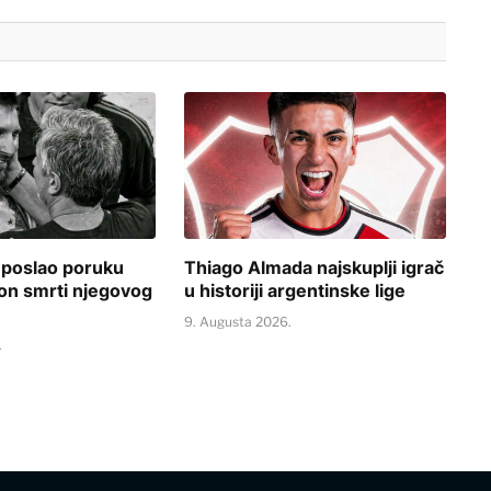
 poslao poruku
Thiago Almada najskuplji igrač
on smrti njegovog
u historiji argentinske lige
9. Augusta 2026.
.