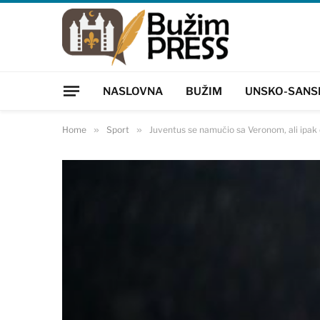
NASLOVNA
BUŽIM
UNSKO-SANS
Home
»
Sport
»
Juventus se namučio sa Veronom, ali ipak 