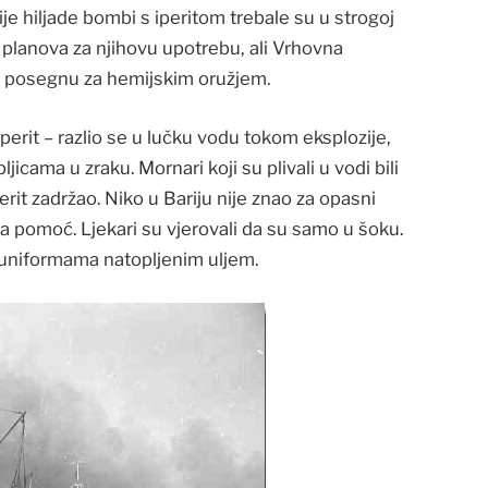
ije hiljade bombi s iperitom trebale su u strogoj
o planova za njihovu upotrebu, ali Vrhovna
ti posegnu za hemijskim oružjem.
erit – razlio se u lučku vodu tokom eksplozije,
icama u zraku. Mornari koji su plivali u vodi bili
rit zadržao. Niko u Bariju nije znao za opasni
a pomoć. Ljekari su vjerovali da su samo u šoku.
 u uniformama natopljenim uljem.