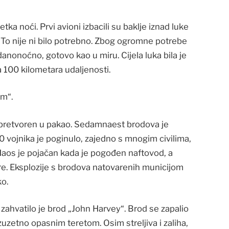
 noći. Prvi avioni izbacili su baklje iznad luke
. To nije ni bilo potrebno. Zbog ogromne potrebe
 danonoćno, gotovo kao u miru. Cijela luka bila je
 sa 100 kilometara udaljenosti.
om“.
i pretvoren u pakao. Sedamnaest brodova je
 vojnika je poginulo, zajedno s mnogim civilima,
 Haos je pojačan kada je pogođen naftovod, a
re. Eksplozije s brodova natovarenih municijom
ko.
vo zahvatilo je brod „John Harvey“. Brod se zapalio
zuzetno opasnim teretom. Osim streljiva i zaliha,