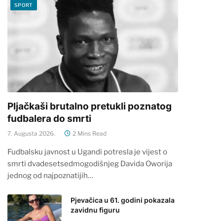
SPORT
Pljačkaši brutalno pretukli poznatog
fudbalera do smrti
7. Augusta 2026.
2 Mins Read
Fudbalsku javnost u Ugandi potresla je vijest o
smrti dvadesetsedmogodišnjeg Davida Oworija
jednog od najpoznatijih…
Pjevačica u 61. godini pokazala
zavidnu figuru