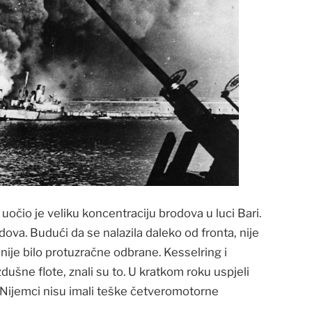
očio je veliku koncentraciju brodova u luci Bari.
ova. Budući da se nalazila daleko od fronta, nije
ije bilo protuzračne odbrane. Kesselring i
šne flote, znali su to. U kratkom roku uspjeli
 Nijemci nisu imali teške četveromotorne