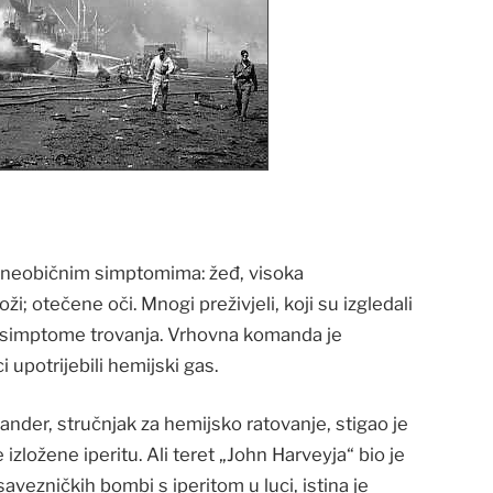
ni neobičnim simptomima: žeđ, visoka
ži; otečene oči. Mnogi preživjeli, koji su izgledali
e simptome trovanja. Vrhovna komanda je
 upotrijebili hemijski gas.
ander, stručnjak za hemijsko ratovanje, stigao je
izložene iperitu. Ali teret „John Harveyja“ bio je
savezničkih bombi s iperitom u luci, istina je