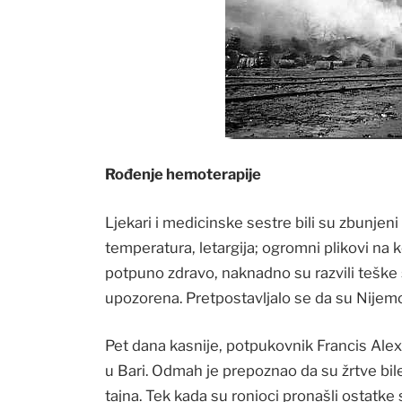
Rođenje hemoterapije
Ljekari i medicinske sestre bili su zbunje
temperatura, letargija; ogromni plikovi na ko
potpuno zdravo, naknadno su razvili tešk
upozorena. Pretpostavljalo se da su Nijemci
Pet dana kasnije, potpukovnik Francis Alex
u Bari. Odmah je prepoznao da su žrtve bile 
tajna. Tek kada su ronioci pronašli ostatke 