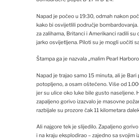
Napad je počeo u 19:30, odmah nakon početka
kako bi osvijetlili područje bombardovanja
za zalihama, Britanci i Amerikanci radili su
jarko osvijetljena. Piloti su je mogli uočiti
Štampa ga je nazvala „malim Pearl Harbor
Napad je trajao samo 15 minuta, ali je Bar
potopljeno, a osam oštećeno. Više od 1.000
jer su ulice oko luke bile gusto naseljene.
zapaljeno gorivo izazvalo je masovne poža
razbijale su prozore čak 11 kilometara dale
Ali najgore tek je slijedilo. Zapaljeno gori
i na kraju eksplodirao – zajedno sa svojim i