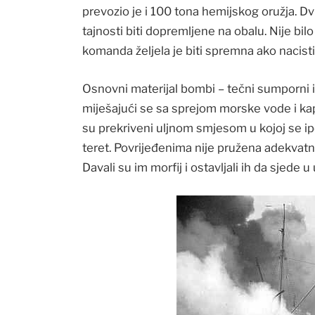
prevozio je i 100 tona hemijskog oružja. Dv
tajnosti biti dopremljene na obalu. Nije bil
komanda željela je biti spremna ako nacis
Osnovni materijal bombi – tečni sumporni ip
miješajući se sa sprejom morske vode i kaplj
su prekriveni uljnom smjesom u kojoj se ipe
teret. Povrijeđenima nije pružena adekvatn
Davali su im morfij i ostavljali ih da sjede