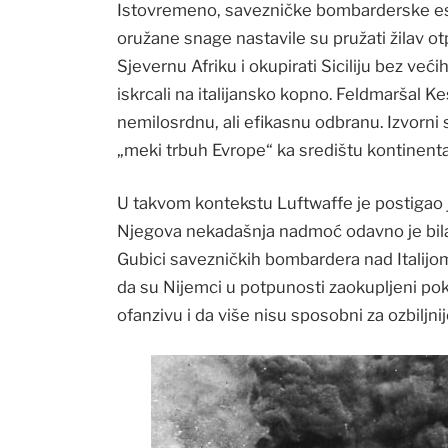
Istovremeno, savezničke bombarderske esk
oružane snage nastavile su pružati žilav ot
Sjevernu Afriku i okupirati Siciliju bez već
iskrcali na italijansko kopno. Feldmaršal K
nemilosrdnu, ali efikasnu odbranu. Izvorni
„meki trbuh Evrope“ ka središtu kontinent
U takvom kontekstu Luftwaffe je postigao j
Njegova nekadašnja nadmoć odavno je bila i
Gubici savezničkih bombardera nad Italijom
da su Nijemci u potpunosti zaokupljeni pok
ofanzivu i da više nisu sposobni za ozbiljnij