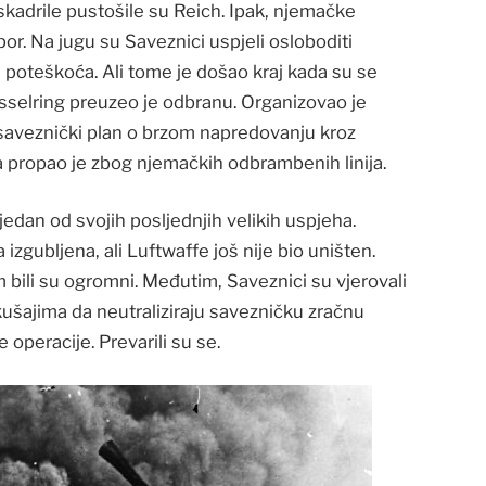
adrile pustošile su Reich. Ipak, njemačke
por. Na jugu su Saveznici uspjeli osloboditi
ih poteškoća. Ali tome je došao kraj kada su se
esselring preuzeo je odbranu. Organizovao je
 saveznički plan o brzom napredovanju kroz
a propao je zbog njemačkih odbrambenih linija.
edan od svojih posljednjih velikih uspjeha.
zgubljena, ali Luftwaffe još nije bio uništen.
 bili su ogromni. Međutim, Saveznici su vjerovali
ušajima da neutraliziraju savezničku zračnu
e operacije. Prevarili su se.