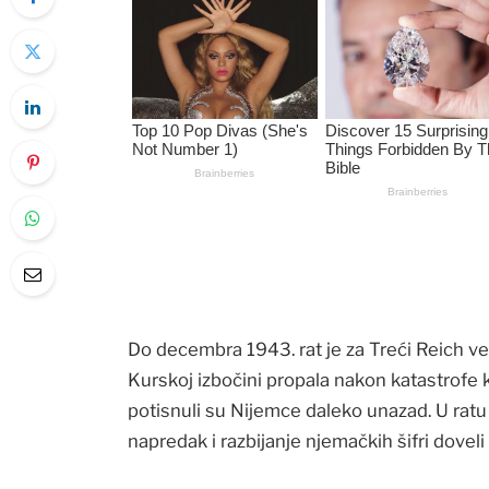
Do decembra 1943. rat je za Treći Reich već
Kurskoj izbočini propala nakon katastrofe k
potisnuli su Nijemce daleko unazad. U ra
napredak i razbijanje njemačkih šifri doveli