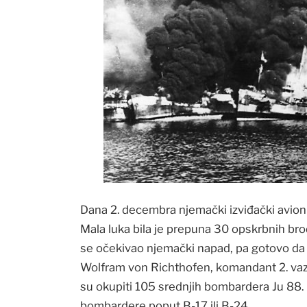
Dana 2. decembra njemački izviđački avion u
Mala luka bila je prepuna 30 opskrbnih brod
se očekivao njemački napad, pa gotovo da n
Wolfram von Richthofen, komandant 2. vazdu
su okupiti 105 srednjih bombardera Ju 88.
bombardere poput B-17 ili B-24.