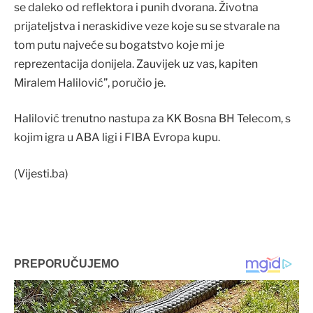
se daleko od reflektora i punih dvorana. Životna
prijateljstva i neraskidive veze koje su se stvarale na
tom putu najveće su bogatstvo koje mi je
reprezentacija donijela. Zauvijek uz vas, kapiten
Miralem Halilović”, poručio je.
Halilović trenutno nastupa za KK Bosna BH Telecom, s
kojim igra u ABA ligi i FIBA Evropa kupu.
(Vijesti.ba)