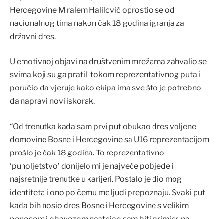
Hercegovine Miralem Halilović oprostio se od
nacionalnog tima nakon čak 18 godina igranja za
državni dres.
U emotivnoj objavi na društvenim mrežama zahvalio se
svima koji su ga pratili tokom reprezentativnog puta i
poručio da vjeruje kako ekipa ima sve što je potrebno
da napravi novi iskorak.
“Od trenutka kada sam prvi put obukao dres voljene
domovine Bosne i Hercegovine sa U16 reprezentacijom
prošlo je čak 18 godina. To reprezentativno
‘punoljetstvo’ donijelo mi je najveće pobjede i
najsretnije trenutke u karijeri. Postalo je dio mog
identiteta i ono po čemu me ljudi prepoznaju. Svaki put
kada bih nosio dres Bosne i Hercegovine s velikim
ponosom i obavezom nastojao sam biti primjer, na