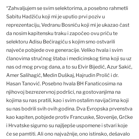
“Zahvaljujem se svim selektorima, a posebno rahmetli
Sabitu Hadžiću koji mi je uputio prvi poziv u
reprezentaciju, Vedranu Bosniću koji mi je ukazao čast
da nosim kapitensku traku i započeo ovu priču te
selektoru Adisu Bećiragiću s kojim smo ostvarili
najveće pobjede ove generacije. Veliko hvala i svim
članovima stručnog štaba i medicinskog tima koji su uz
nas od mog prvog dana, a to su Elvir Bijedić, Azur Sakić,
Amer Salihagić, Medin Duškaj, Hajrudin Prolić i dr.
Hasan Tanović. Posebno hvala BH Fanaticosima na
njihovoj bezrezervnoj podršci, na gostovanjima na
kojima su nas pratili, kao i svim ostalim navijačima koji
su nas bodrili svih ovih godina. Dva Evropska prvenstva
kao kapiten, pobjede protiv Francuske, Slovenije, Grčke
i Hrvatske sigurno su najljepše uspomene i stvari koje
će se pamtiti. Ali ono najvažnije, ono istinsko, dešavalo