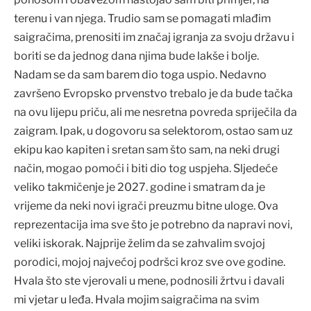
terenu i van njega. Trudio sam se pomagati mlađim
saigračima, prenositi im značaj igranja za svoju državu i
boriti se da jednog dana njima bude lakše i bolje.
Nadam se da sam barem dio toga uspio. Nedavno
završeno Evropsko prvenstvo trebalo je da bude tačka
na ovu lijepu priču, ali me nesretna povreda spriječila da
zaigram. Ipak, u dogovoru sa selektorom, ostao sam uz
ekipu kao kapiten i sretan sam što sam, na neki drugi
način, mogao pomoći i biti dio tog uspjeha. Sljedeće
veliko takmičenje je 2027. godine i smatram da je
vrijeme da neki novi igrači preuzmu bitne uloge. Ova
reprezentacija ima sve što je potrebno da napravi novi,
veliki iskorak. Najprije želim da se zahvalim svojoj
porodici, mojoj najvećoj podršci kroz sve ove godine.
Hvala što ste vjerovali u mene, podnosili žrtvu i davali
mi vjetar u leđa. Hvala mojim saigračima na svim