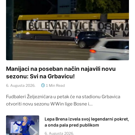
Manijaci na poseban način najavili novu
sezonu: Svi na Grbavicu!
6. Augusta 2026.
1 Min Read
Fudbaleri Željezničara u petak će na stadionu Grbavica
otvoriti novu sezonu WWin lige Bosne i…
Lepa Brena izvela svoj legendarni pokret,
a onda pala pred publikom
6. Augusta 2026.