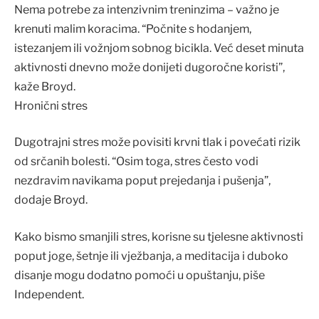
Nema potrebe za intenzivnim treninzima – važno je
krenuti malim koracima. “Počnite s hodanjem,
istezanjem ili vožnjom sobnog bicikla. Već deset minuta
aktivnosti dnevno može donijeti dugoročne koristi”,
kaže Broyd.
Hronični stres
Dugotrajni stres može povisiti krvni tlak i povećati rizik
od srčanih bolesti. “Osim toga, stres često vodi
nezdravim navikama poput prejedanja i pušenja”,
dodaje Broyd.
Kako bismo smanjili stres, korisne su tjelesne aktivnosti
poput joge, šetnje ili vježbanja, a meditacija i duboko
disanje mogu dodatno pomoći u opuštanju, piše
Independent.