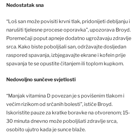
Nedostatak sna
“Loš san može povisiti krvni tlak, pridonijeti debljanju i
narušiti tjelesne procese oporavka”, upozorava Broyd.
Poremećaji poput apneje dodatno ugrožavaju zdravlje
srca. Kako biste poboljšali san, održavajte dosljedan
raspored spavanja, izbjegavajte ekrane i kofein prije
spavanja te se opustite čitanjem ili toplom kupkom.
Nedovoljno sunčeve svjetlosti
“Manjak vitamina D povezan je s povišenim tlakom i
većim rizikom od srčanih bolesti”, ističe Broyd.
Iskoristite pauze za kratke boravke na otvorenom; 15-
30 minuta dnevno može poboljšati zdravlje srca,
osobito ujutro kada je sunce blaže.