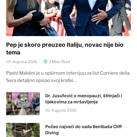
Pep je skoro preuzeo Italiju, novac nije bio
tema
10. Augusta 2026.
3 Mins Read
Paolo Maldini je u opširnom intervjuu za list Corriere della
Sera detaljno opisao svoj kratki…
Dr. Jusufović o menopauzi, štitnjači i
lijekovima za mršavljenje
10. Augusta 2026.
Počeo najveći do sada Bentbaša Cliff
Diving