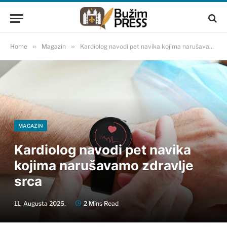
Home
»
Magazin
»
Kardiolog navodi pet navika kojima narušavamo zdravlje srca
MAGAZIN
Kardiolog navodi pet navika
kojima narušavamo zdravlje
srca
11. Augusta 2025.
2 Mins Read