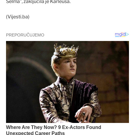
Selma”, zaključila je Karleuša.
(Vijesti.ba)