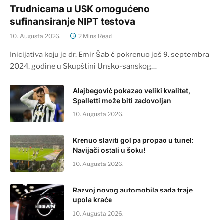
Trudnicama u USK omogućeno
sufinansiranje NIPT testova
10. Augusta 2026.
2 Mins Read
Inicijativa koju je dr. Emir Šabić pokrenuo još 9. septembra
2024. godine u Skupštini Unsko-sanskog…
Alajbegović pokazao veliki kvalitet,
Spalletti može biti zadovoljan
10. Augusta 2026.
Krenuo slaviti gol pa propao u tunel:
Navijači ostali u šoku!
10. Augusta 2026.
Razvoj novog automobila sada traje
upola kraće
10. Augusta 2026.