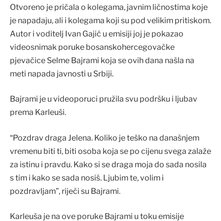
Otvoreno je pričala o kolegama, javnim ličnostima koje
je napadaju, ali i kolegama koji su pod velikim pritiskom.
Autor i voditelj Ivan Gajić u emisiji joj je pokazao
videosnimak poruke bosanskohercegovačke
pjevačice Selme Bajrami koja se ovih dana našla na
meti napada javnosti u Srbiji.
Bajrami je u videoporuci pružila svu podršku i ljubav
prema Karleuši.
“Pozdrav draga Jelena. Koliko je teško na današnjem
vremenu biti ti, biti osoba koja se po cijenu svega zalaže
za istinu i pravdu. Kako si se draga moja do sada nosila
s tim i kako se sada nosiš. Ljubim te, volim i
pozdravljam”, riječi su Bajrami.
Karleuša je na ove poruke Bajrami u toku emisije