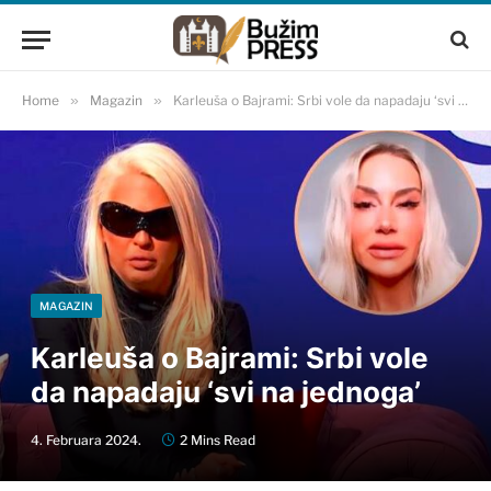
Home
»
Magazin
»
Karleuša o Bajrami: Srbi vole da napadaju ‘svi na jednoga’
MAGAZIN
Karleuša o Bajrami: Srbi vole
da napadaju ‘svi na jednoga’
4. Februara 2024.
2 Mins Read