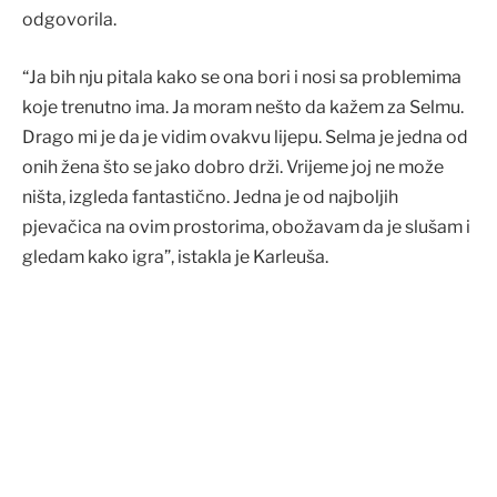
odgovorila.
“Ja bih nju pitala kako se ona bori i nosi sa problemima
koje trenutno ima. Ja moram nešto da kažem za Selmu.
Drago mi je da je vidim ovakvu lijepu. Selma je jedna od
onih žena što se jako dobro drži. Vrijeme joj ne može
ništa, izgleda fantastično. Jedna je od najboljih
pjevačica na ovim prostorima, obožavam da je slušam i
gledam kako igra”, istakla je Karleuša.