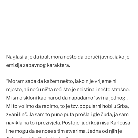
Naglasila je da ipak mora nešto da poruči javno, iako je
emisija zabavnog karaktera.
“Moram sada da kažem nešto, iako nije vrijeme ni
mjesto, ali neću ništa reći što je neistina i nešto strašno.
Mi smo skloni kao narod da napadamo ‘svi na jednog’.
Mi to volimo da radimo, to je tzv. popularni hobi u Srba,
zvani linč. Ja sam to puno puta prošla i gle čuda, ja sam
navikla na to i preživjela. Postoje ljudi koji nisu Karleuša
i ne mogu da se nose s tim stvarima. Jedna od njih je