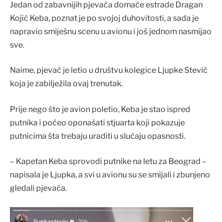
Jedan od zabavnijih pjevača domaće estrade Dragan
Kojić Keba, poznat je po svojoj duhovitosti, a sada je
napravio smiješnu scenu u avionu i još jednom nasmijao
sve.
Naime, pjevač je letio u društvu kolegice Ljupke Stević
koja je zabilježila ovaj trenutak.
Prije nego što je avion poletio, Keba je stao ispred
putnika i počeo oponašati stjuarta koji pokazuje
putnicima šta trebaju uraditi u slučaju opasnosti.
– Kapetan Keba sprovodi putnike na letu za Beograd –
napisala je Ljupka, a svi u avionu su se smijali i zbunjeno
gledali pjevača.