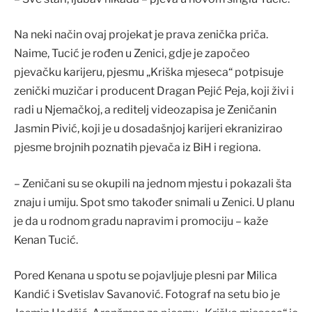
Na neki način ovaj projekat je prava zenička priča.
Naime, Tucić je rođen u Zenici, gdje je započeo
pjevačku karijeru, pjesmu „Kriška mjeseca“ potpisuje
zenički muzičar i producent Dragan Pejić Peja, koji živi i
radi u Njemačkoj, a reditelj videozapisa je Zeničanin
Jasmin Pivić, koji je u dosadašnjoj karijeri ekranizirao
pjesme brojnih poznatih pjevača iz BiH i regiona.
– Zeničani su se okupili na jednom mjestu i pokazali šta
znaju i umiju. Spot smo također snimali u Zenici. U planu
je da u rodnom gradu napravim i promociju – kaže
Kenan Tucić.
Pored Kenana u spotu se pojavljuje plesni par Milica
Kandić i Svetislav Savanović. Fotograf na setu bio je