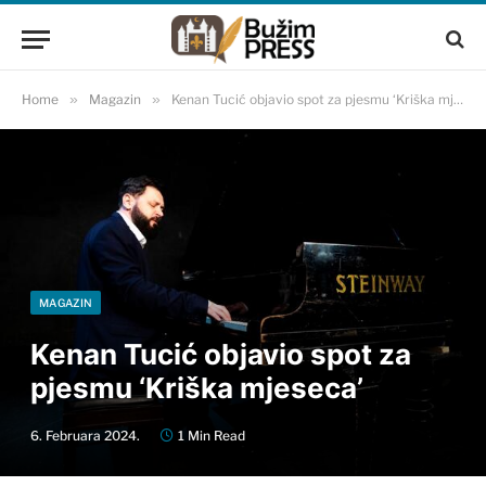
Home
»
Magazin
»
Kenan Tucić objavio spot za pjesmu ‘Kriška mjeseca’
MAGAZIN
Kenan Tucić objavio spot za
pjesmu ‘Kriška mjeseca’
6. Februara 2024.
1 Min Read