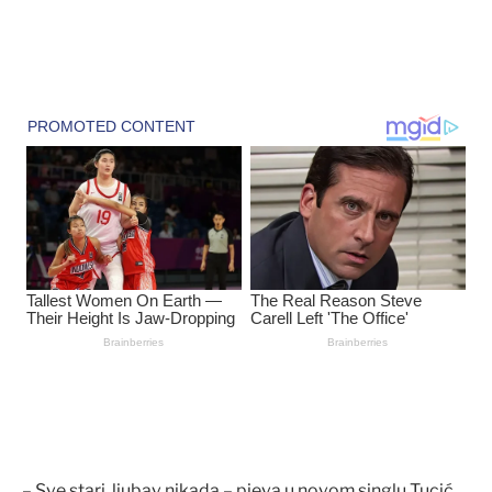
– Sve stari, ljubav nikada – pjeva u novom singlu Tucić.