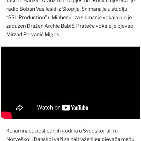
Jasmin Hadžić. Aranžman za pjesmu „Kriška mjeseca“ je
radio Boban Vasileski iz Skoplja. Snimana je u studiju
“SSL Production” u Minhenu i za snimanje vokala bio je
zadužen Dražen Archie Babić. Prateće vokale je pjevao
Mirzad Pervanić Migos.
Kenan inače posljednjih godina u Švedskoj, ali i u
Norveškoj i Danskoj važi za najtraženijeg pjevača među