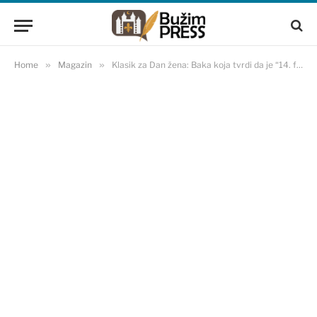
Home
»
Magazin
»
Klasik za Dan žena: Baka koja tvrdi da je “14. februara – 8. mart” vječni je hit