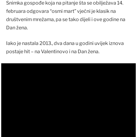
Snimka gospođe koja na pitanje šta se obilježava 14.
februara odgovara “osmi mart” vječni je klasik na
društvenim mrežama, pa se tako dijeli i ove godine na
Dan žena.
Iako je nastala 2013., dva dana u godini uvijek iznova
postaje hit – na Valentinovo i na Dan žena.