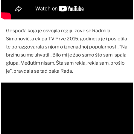
Gospođa koja je osvojila regiju zove se Radmila
Simonović, a ekipa TV Prve 2015. godine ju je i posjetila
te porazgovarala s njom o iznenadnoj popularnosti. “Na
brzinu su me uhvatili. Bilo mi je žao samo što sam ispala
glupa. Međutim nisam. Šta sam rekla, rekla sam, prošlo
je”, pravdala se tad baka Rada.