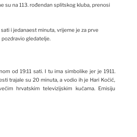
e su na 113. rođendan splitskog kluba, prenosi
ati i jedanaest minuta, vrijeme je za prve
j pozdravio gledatelje.
m od 19:11 sati. I tu ima simbolike jer je 1911.
i trajale su 20 minuta, a vodio ih je Hari Kočić,
ećim hrvatskim televizijskim kućama. Emisiju