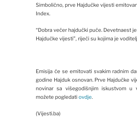
Simbolično, prve Hajdučke vijesti emitovan
Index.
“Dobra večer hajdučki puče. Devetnaest je s
Hajdučke vijesti”, riječi su kojima je voditel
Emisija će se emitovati svakim radnim dano
godine Hajduk osnovan. Prve Hajdučke vijest
novinar sa višegodišnjim iskustvom u v
možete pogledati
ovdje
.
(Vijesti.ba)