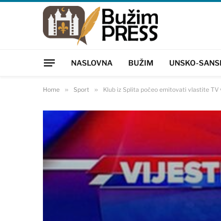
NASLOVNA
BUŽIM
UNSKO-SANS
Home
»
Sport
»
Klub iz Splita počeo emitovati vlastite TV 