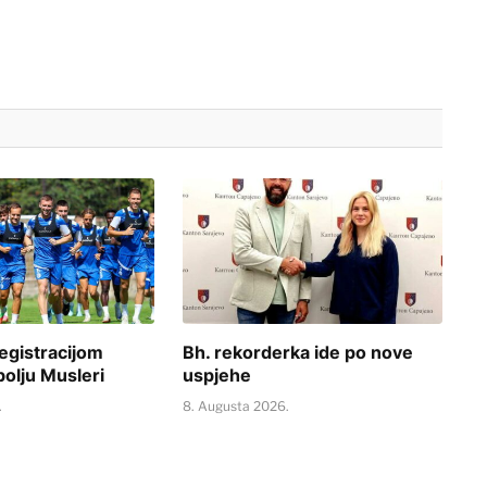
egistracijom
Bh. rekorderka ide po nove
bolju Musleri
uspjehe
.
8. Augusta 2026.