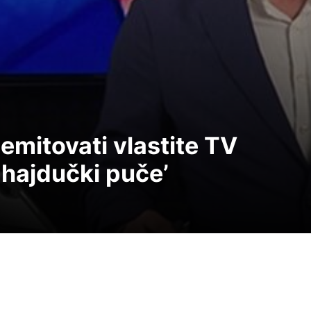
 emitovati vlastite TV
r hajdučki puče’