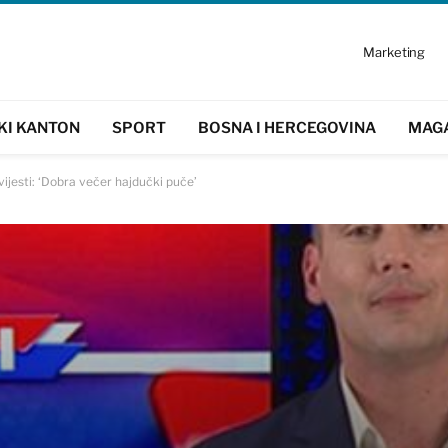
Marketing
KI KANTON
SPORT
BOSNA I HERCEGOVINA
MAG
vijesti: ‘Dobra večer hajdučki puče’