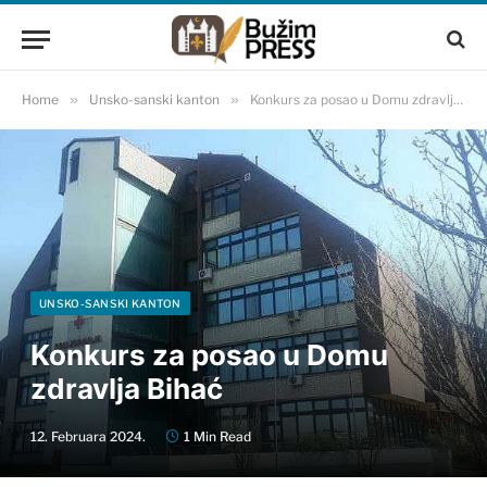
Home
»
Unsko-sanski kanton
»
Konkurs za posao u Domu zdravlja Bihać
UNSKO-SANSKI KANTON
Konkurs za posao u Domu
zdravlja Bihać
12. Februara 2024.
1 Min Read