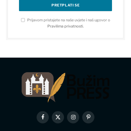
Prijavom pristajete na naše uvjete i naš ugovor o
Pravilima privatnosti
.
Facebook
X
Instagram
Pinterest
(Twitter)