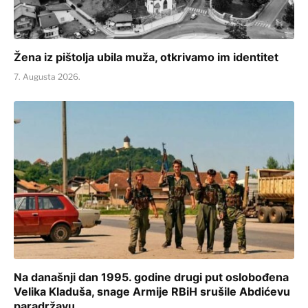
Žena iz pištolja ubila muža, otkrivamo im identitet
7. Augusta 2026.
Na današnji dan 1995. godine drugi put oslobođena
Velika Kladuša, snage Armije RBiH srušile Abdićevu
paradržavu