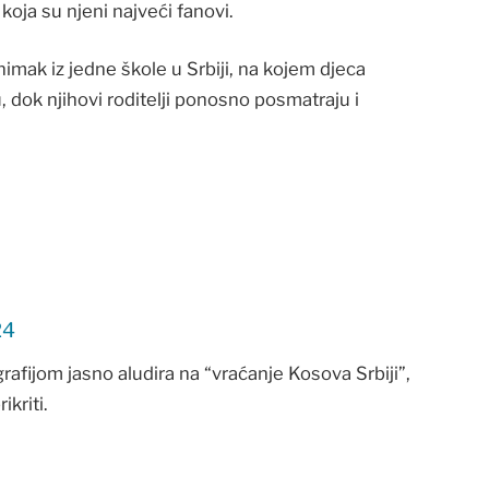
oja su njeni najveći fanovi.
mak iz jedne škole u Srbiji, na kojem djeca
 dok njihovi roditelji ponosno posmatraju i
24
afijom jasno aludira na “vraćanje Kosova Srbiji”,
ikriti.