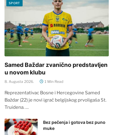
SPORT
Samed Baždar zvanično predstavljen
u novom klubu
8. Augusta 2026.
1 Min Read
Reprezentativac Bosne i Hercegovine Samed
Baždar (22) je novi igrač belgijskog prvoligaša St.
Truidena. …
Bez pečenja i gotova bez puno
muke