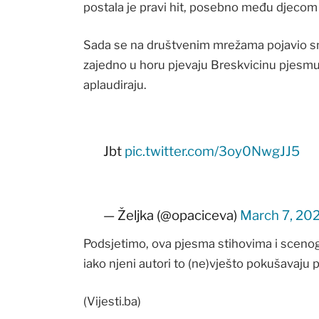
postala je pravi hit, posebno među djecom k
Sada se na društvenim mrežama pojavio sni
zajedno u horu pjevaju Breskvicinu pjesmu,
aplaudiraju.
Jbt
pic.twitter.com/3oy0NwgJJ5
— Željka (@opaciceva)
March 7, 20
Podsjetimo, ova pjesma stihovima i scenogr
iako njeni autori to (ne)vješto pokušavaju pr
(Vijesti.ba)