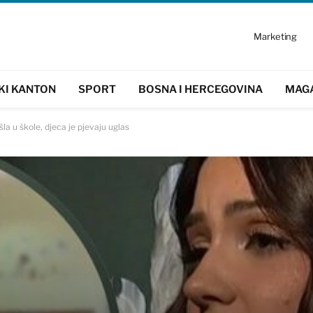
Marketing
KI KANTON
SPORT
BOSNA I HERCEGOVINA
MAG
a u škole, djeca je pjevaju uglas