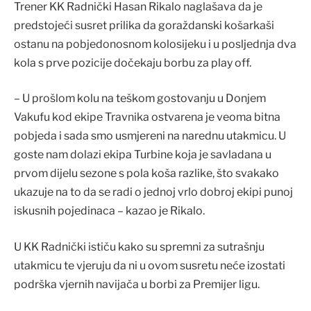
Trener KK Radnički Hasan Rikalo naglašava da je
predstojeći susret prilika da goraždanski košarkaši
ostanu na pobjedonosnom kolosijeku i u posljednja dva
kola s prve pozicije dočekaju borbu za play off.
– U prošlom kolu na teškom gostovanju u Donjem
Vakufu kod ekipe Travnika ostvarena je veoma bitna
pobjeda i sada smo usmjereni na narednu utakmicu. U
goste nam dolazi ekipa Turbine koja je savladana u
prvom dijelu sezone s pola koša razlike, što svakako
ukazuje na to da se radi o jednoj vrlo dobroj ekipi punoj
iskusnih pojedinaca – kazao je Rikalo.
U KK Radnički ističu kako su spremni za sutrašnju
utakmicu te vjeruju da ni u ovom susretu neće izostati
podrška vjernih navijača u borbi za Premijer ligu.