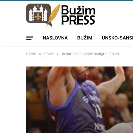
NASLOVNA
BUŽIM
UNSKO-SANS
Home
»
Sport
»
Košarkaši Slobode nadigrali Spars