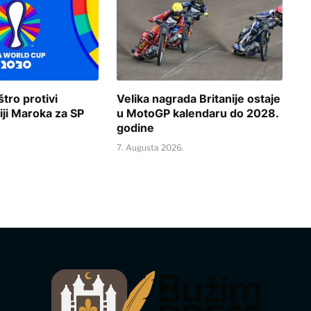
štro protivi
Velika nagrada Britanije ostaje
iji Maroka za SP
u MotoGP kalendaru do 2028.
godine
.
7. Augusta 2026.