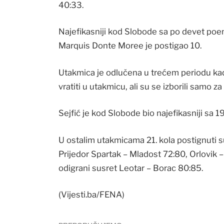
40:33.
Najefikasniji kod Slobode sa po devet poena
Marquis Donte Moree je postigao 10.
Utakmica je odlučena u trećem periodu ka
vratiti u utakmicu, ali su se izborili samo za
Sejfić je kod Slobode bio najefikasniji sa 
U ostalim utakmicama 21. kola postignuti s
Prijedor Spartak – Mladost 72:80, Orlovik – 
odigrani susret Leotar – Borac 80:85.
(Vijesti.ba/FENA)