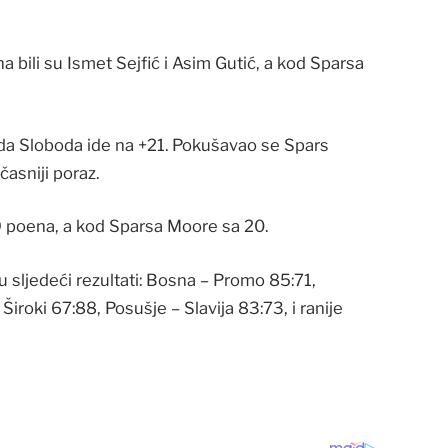
 bili su Ismet Sejfić i Asim Gutić, a kod Sparsa
da Sloboda ide na +21. Pokušavao se Spars
 časniji poraz.
19 poena, a kod Sparsa Moore sa 20.
u sljedeći rezultati: Bosna – Promo 85:71,
Široki 67:88, Posušje – Slavija 83:73, i ranije