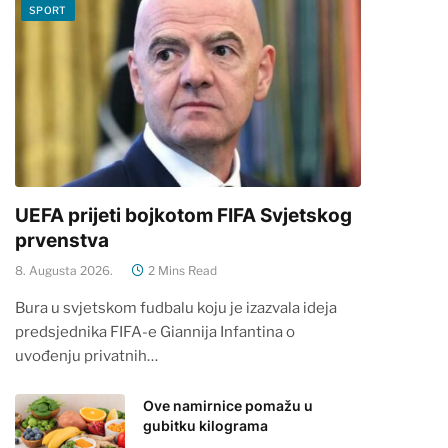
SPORT
UEFA prijeti bojkotom FIFA Svjetskog
prvenstva
8. Augusta 2026.
2 Mins Read
Bura u svjetskom fudbalu koju je izazvala ideja
predsjednika FIFA-e Giannija Infantina o
uvođenju privatnih…
Ove namirnice pomažu u
gubitku kilograma