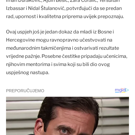
Iman Duraković, Ajdin Bešić, Zara Ćoralić, Yersultan
Izbassar i Nidal Štulanović, potvrđujući da se predan
rad, upornost i kvalitetna priprema uvijek prepoznaju.
Ovaj uspjeh još je jedan dokaz da mladi iz Bosne i
Hercegovine mogu ravnopravno učestvovati na
međunarodnim takmičenjima i ostvarivati rezultate
vrijedne pažnje. Posebne čestitke pripadaju učenicima,
njihovim mentorima i svima koji su bili dio ovog
uspješnog nastupa.