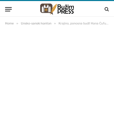
Home
»
Unsko-sanski kanton
»
Krajino, ponosna budi! Hana Ćufurović osvojila zlatnu medalju na olimpijadi u Albaniji