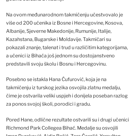
Na ovom međunarodnom takmičenju učestvovalo je
više od 200 učenika iz Bosne i Hercegovine, Kosova,
Albanije, Sjeverne Makedonije, Rumunije, Italije,
Kazahstana, Bugarske i Moldavije. Takmičari su
pokazali znanje, talenat i trud u različitim kategorijama,
a učenici iz Bihaća još jednom su dostojanstveno
predstavili svoju školu i Bosnu i Hercegovinu.
Posebno se istakla Hana Ćufurović, koja je na
takmičenju iz turskog jezika osvojila zlatnu medalju,
čime je ostvarila veliki uspjeh i donijela poseban razlog
za ponos svojoj školi, porodici i gradu.
Pored Hane, odlične rezultate ostvarili su i drugi učenici
Richmond Park Collegea Bihać. Medalje su osvojili