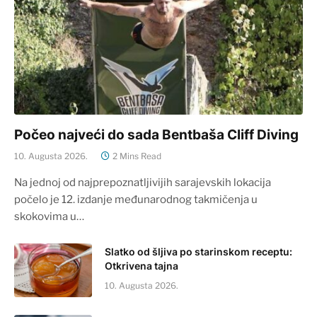
Počeo najveći do sada Bentbaša Cliff Diving
10. Augusta 2026.
2 Mins Read
Na jednoj od najprepoznatljivijih sarajevskih lokacija
počelo je 12. izdanje međunarodnog takmičenja u
skokovima u…
Slatko od šljiva po starinskom receptu:
Otkrivena tajna
10. Augusta 2026.