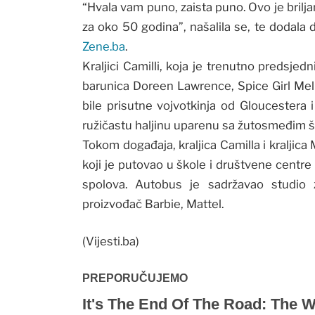
“Hvala vam puno, zaista puno. Ovo je briljan
za oko 50 godina”, našalila se, te dodala d
Zene.ba
.
Kraljici Camilli, koja je trenutno predsje
barunica Doreen Lawrence, Spice Girl Mel
bile prisutne vojvotkinja od Gloucestera i 
ružičastu haljinu uparenu sa žutosmeđim š
Tokom događaja, kraljica Camilla i kraljica
koji je putovao u škole i društvene centr
spolova. Autobus je sadržavao studio 
proizvođač Barbie, Mattel.
(Vijesti.ba)