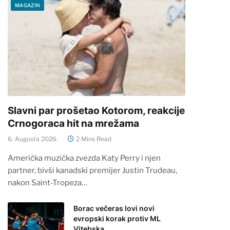
MAGAZIN
Slavni par prošetao Kotorom, reakcije
Crnogoraca hit na mrežama
6. Augusta 2026.
2 Mins Read
Američka muzička zvezda Katy Perry i njen
partner, bivši kanadski premijer Justin Trudeau,
nakon Saint-Tropeza…
Borac večeras lovi novi
evropski korak protiv ML
Vitebska