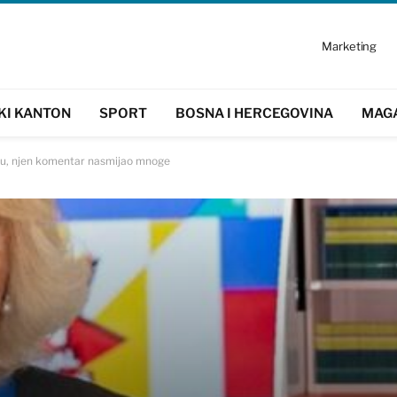
Marketing
KI KANTON
SPORT
BOSNA I HERCEGOVINA
MAG
utku, njen komentar nasmijao mnoge