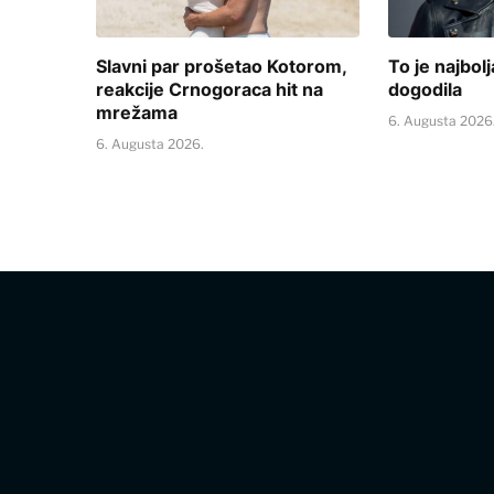
Slavni par prošetao Kotorom,
To je najbolj
reakcije Crnogoraca hit na
dogodila
mrežama
6. Augusta 2026
6. Augusta 2026.