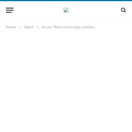
Home
»
Sport
»
Kroos i Real nastavljaju zajedno