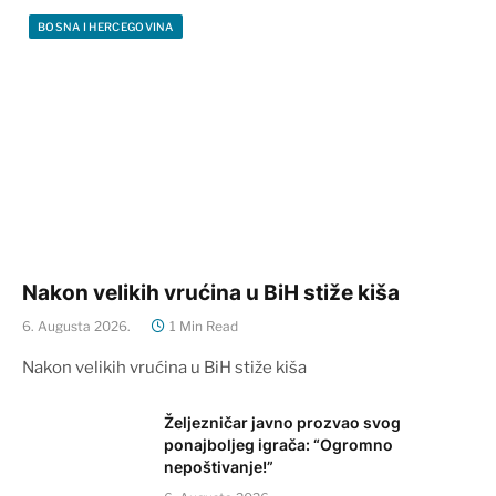
BOSNA I HERCEGOVINA
Nakon velikih vrućina u BiH stiže kiša
6. Augusta 2026.
1 Min Read
Nakon velikih vrućina u BiH stiže kiša
Željezničar javno prozvao svog
ponajboljeg igrača: “Ogromno
nepoštivanje!”