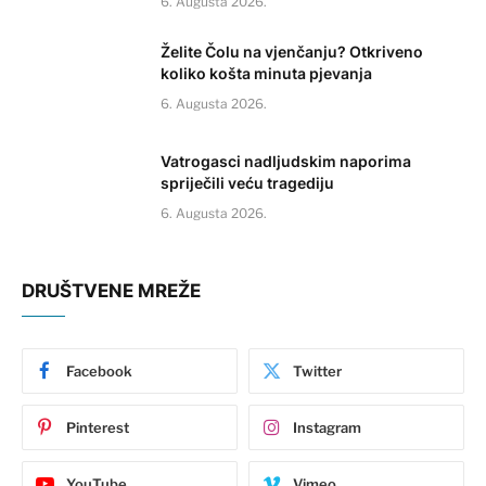
6. Augusta 2026.
Želite Čolu na vjenčanju? Otkriveno
koliko košta minuta pjevanja
6. Augusta 2026.
Vatrogasci nadljudskim naporima
spriječili veću tragediju
6. Augusta 2026.
DRUŠTVENE MREŽE
Facebook
Twitter
Pinterest
Instagram
YouTube
Vimeo