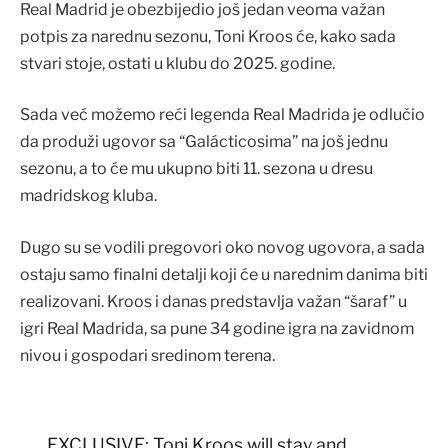
Real Madrid je obezbijedio još jedan veoma važan
potpis za narednu sezonu, Toni Kroos će, kako sada
stvari stoje, ostati u klubu do 2025. godine.
Sada već možemo reći legenda Real Madrida je odlučio
da produži ugovor sa “Galácticosima” na još jednu
sezonu, a to će mu ukupno biti 11. sezona u dresu
madridskog kluba.
Dugo su se vodili pregovori oko novog ugovora, a sada
ostaju samo finalni detalji koji će u narednim danima biti
realizovani. Kroos i danas predstavlja važan “šaraf” u
igri Real Madrida, sa pune 34 godine igra na zavidnom
nivou i gospodari sredinom terena.
EXCLUSIVE: Toni Kroos will stay and