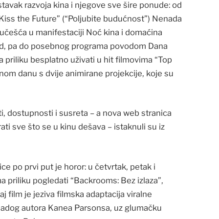
tavak razvoja kina i njegove sve šire ponude: od
Kiss the Future” (“Poljubite budućnost”) Nenada
 učešća u manifestaciji Noć kina i domaćina
d, pa do posebnog programa povodom Dana
priliku besplatno uživati u hit filmovima “Top
čnom danu s dvije animirane projekcije, koje su
ti, dostupnosti i susreta – a nova web stranica
i sve što se u kinu dešava – istaknuli su iz
e po prvi put je horor: u četvrtak, petak i
 ima priliku pogledati “Backrooms: Bez izlaza”,
j film je jeziva filmska adaptacija viralne
mladog autora Kanea Parsonsa, uz glumačku