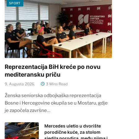
SPORT
Reprezentacija BiH kreće po novu
mediteransku priču
9. Augusta 2026.
3 Mins Read
Ženska seniorska odbojkaška reprezentacija
Bosne i Hercegovine okupila se u Mostaru, gdje
je započela završne…
Mercedes uletio u dvorište
porodične kuće, za stolom
sjedila porodica, među njima i