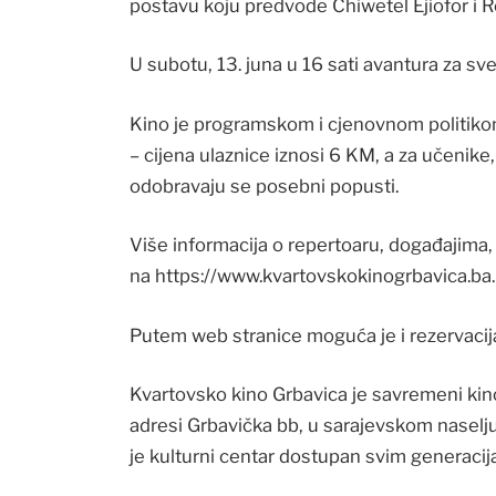
postavu koju predvode Chiwetel Ejiofor i 
U subotu, 13. juna u 16 sati avantura za sv
Kino je programskom i cjenovnom politikom
– cijena ulaznice iznosi 6 KM, a za učenik
odobravaju se posebni popusti.
Više informacija o repertoaru, događajima
na https://www.kvartovskokinogrbavica.ba.
Putem web stranice moguća je i rezervacija
Kvartovsko kino Grbavica je savremeni ki
adresi Grbavička bb, u sarajevskom naselju
je kulturni centar dostupan svim generacij