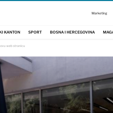
Marketing
KI KANTON
SPORT
BOSNA I HERCEGOVINA
MAG
novu web stranicu