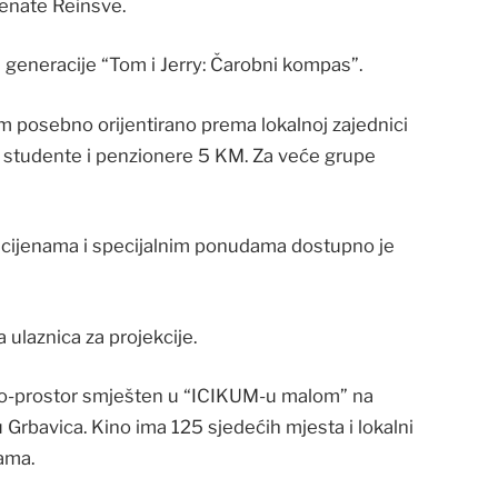
Renate Reinsve.
e generacije “Tom i Jerry: Čarobni kompas”.
 posebno orijentirano prema lokalnoj zajednici
e, studente i penzionere 5 KM. Za veće grupe
, cijenama i specijalnim ponudama dostupno je
 ulaznica za projekcije.
no-prostor smješten u “ICIKUM-u malom” na
 Grbavica. Kino ima 125 sjedećih mjesta i lokalni
ama.