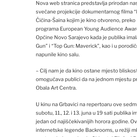
Nova web stranica predstavlja prirodan nas
svečane projekcije dokumentarnog filma “
Čičina-Šaina kojim je kino otvoreno, preko
programa European Young Audience Awar
Općine Novo Sarajevo kada je publika imala 
Gun” i “Top Gun: Maverick”, kao i u porodi
napunile kino salu.
– Cilj nam je da kino ostane mjesto bliskos
omogućava publici da na jednom mjestu prat
Obala Art Centra.
U kinu na Grbavici na repertoaru ove sedmic
subotu, 11., 12. i 13. juna u 19 sati publika
jedan od najiščekivanijih horora godine. Ova
internetske legende Backrooms, u režiji 