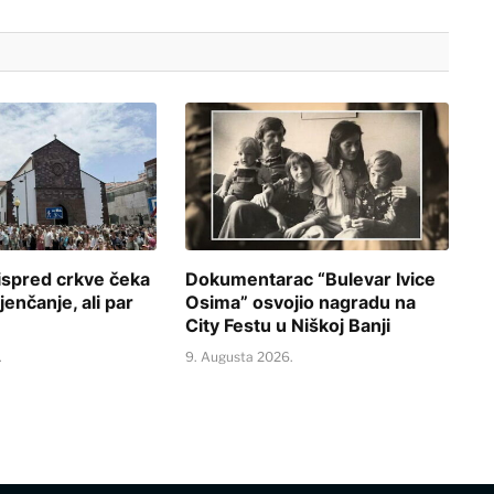
i ispred crkve čeka
Dokumentarac “Bulevar Ivice
enčanje, ali par
Osima” osvojio nagradu na
City Festu u Niškoj Banji
.
9. Augusta 2026.