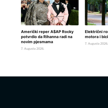
Američki reper A$AP Rocky
Električni ro
potvrdio da Rihanna radi na
motora i bic
novim pjesmama
7. Augusta 2026
7. Augusta 2026.