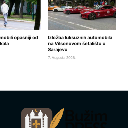
mobili opasniji od
Izložba luksuznih automobila
ikala
na Vilsonovom šetalištu u
Sarajevu
.
7. Augusta 2026.