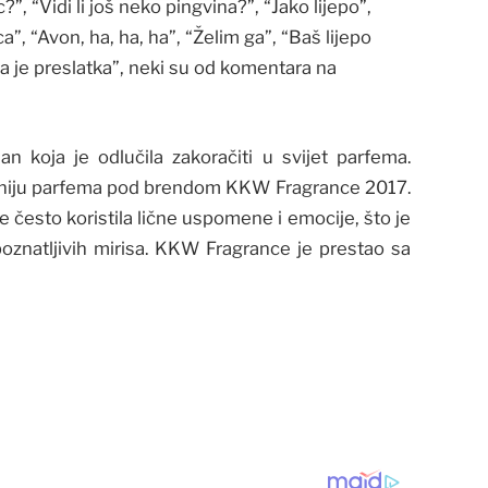
, “Vidi li još neko pingvina?”, “Jako lijepo”,
”, “Avon, ha, ha, ha”, “Želim ga”, “Baš lijepo
ca je preslatka”, neki su od komentara na
an koja je odlučila zakoračiti u svijet parfema.
 liniju parfema pod brendom KKW Fragrance 2017.
je često koristila lične uspomene i emocije, što je
poznatljivih mirisa. KKW Fragrance je prestao sa