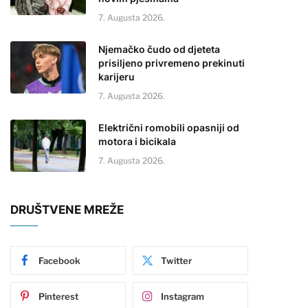
7. Augusta 2026.
Njemačko čudo od djeteta
prisiljeno privremeno prekinuti
karijeru
7. Augusta 2026.
Električni romobili opasniji od
motora i bicikala
7. Augusta 2026.
DRUŠTVENE MREŽE
Facebook
Twitter
Pinterest
Instagram