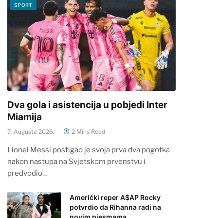
SPORT
Dva gola i asistencija u pobjedi Inter
Miamija
7. Augusta 2026.
2 Mins Read
Lionel Messi postigao je svoja prva dva pogotka
nakon nastupa na Svjetskom prvenstvu i
predvodio…
Američki reper A$AP Rocky
potvrdio da Rihanna radi na
novim pjesmama