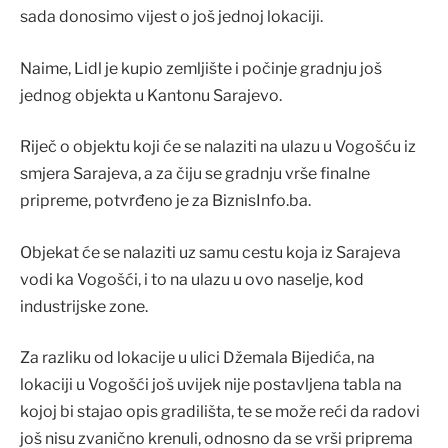
sada donosimo vijest o još jednoj lokaciji.
Naime, Lidl je kupio zemljište i počinje gradnju još
jednog objekta u Kantonu Sarajevo.
Riječ o objektu koji će se nalaziti na ulazu u Vogošću iz
smjera Sarajeva, a za čiju se gradnju vrše finalne
pripreme, potvrđeno je za BiznisInfo.ba.
Objekat će se nalaziti uz samu cestu koja iz Sarajeva
vodi ka Vogošći, i to na ulazu u ovo naselje, kod
industrijske zone.
Za razliku od lokacije u ulici Džemala Bijedića, na
lokaciji u Vogošći još uvijek nije postavljena tabla na
kojoj bi stajao opis gradilišta, te se može reći da radovi
još nisu zvanično krenuli, odnosno da se vrši priprema