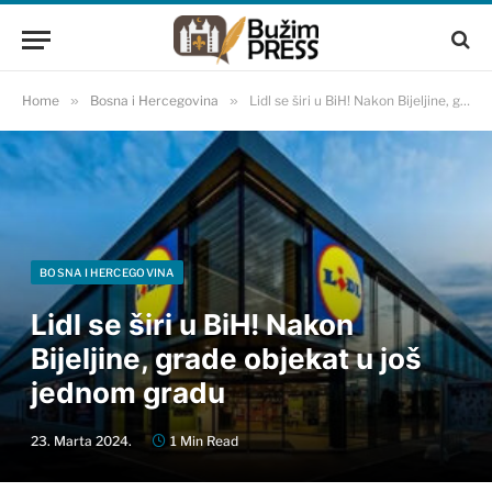
Home
»
Bosna i Hercegovina
»
Lidl se širi u BiH! Nakon Bijeljine, grade objekat u još jednom gradu
BOSNA I HERCEGOVINA
Lidl se širi u BiH! Nakon
Bijeljine, grade objekat u još
jednom gradu
23. Marta 2024.
1 Min Read