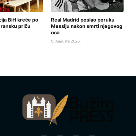
ija BiH kreće po
Real Madrid poslao poruku
ransku priču
Messiju nakon smrti njegovog
oca
.
9. Augusta 2026.