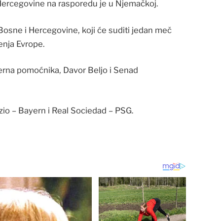
Hercegovine na rasporedu je u Njemačkoj.
i Bosne i Hercegovine, koji će suditi jedan meč
enja Evrope.
erna pomoćnika, Davor Beljo i Senad
io – Bayern i Real Sociedad – PSG.