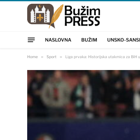
NASLOVNA
BUŽIM
UNSKO-SANS
Home
»
Sport
»
Liga prvaka: Historijska utakmica za BiH