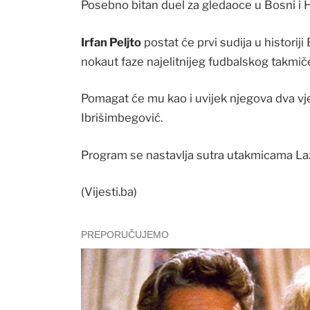
Posebno bitan duel za gledaoce u Bosni i 
Irfan Peljto
postat će prvi sudija u historij
nokaut faze najelitnijeg fudbalskog takmič
Pomagat će mu kao i uvijek njegova dva vj
Ibrišimbegović.
Program se nastavlja sutra utakmicama Laz
(Vijesti.ba)