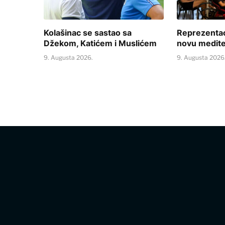
Kolašinac se sastao sa
Reprezentac
Džekom, Katićem i Muslićem
novu medite
9. Augusta 2026.
9. Augusta 2026