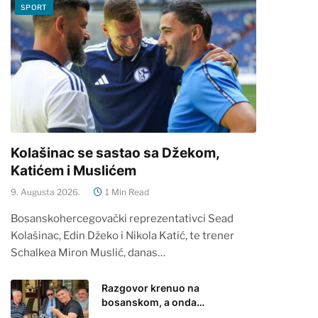
SPORT
Kolašinac se sastao sa Džekom,
Katićem i Muslićem
9. Augusta 2026.
1 Min Read
Bosanskohercegovački reprezentativci Sead
Kolašinac, Edin Džeko i Nikola Katić, te trener
Schalkea Miron Muslić, danas…
Razgovor krenuo na
bosanskom, a onda…