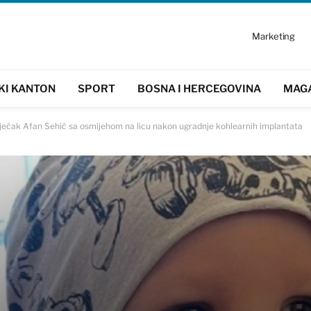
Marketing
KI KANTON
SPORT
BOSNA I HERCEGOVINA
MAG
! Dječak Afan Šehić sa osmijehom na licu nakon ugradnje kohlearnih implantata