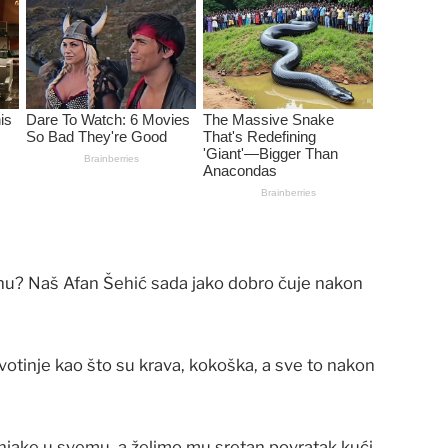
u? Naš Afan Šehić sada jako dobro čuje nakon
ivotinje kao što su krava, kokoška, a sve to nakon
njake u svemu, a želimo mu sretan povratak kući