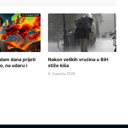
dam dana prijeti
Nakon velikih vrućina u BiH
o, na udaru i
stiže kiša
6. Augusta 2026.
.