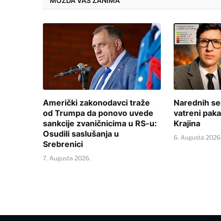
MOŽDA VAS ZANIMA
Američki zakonodavci traže
Narednih se
od Trumpa da ponovo uvede
vatreni paka
sankcije zvaničnicima u RS-u:
Krajina
Osudili saslušanja u
6. Augusta 2026
Srebrenici
7. Augusta 2026.