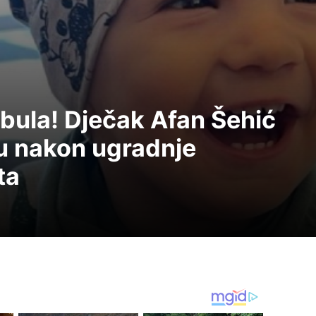
anbula! Dječak Afan Šehić
u nakon ugradnje
ta