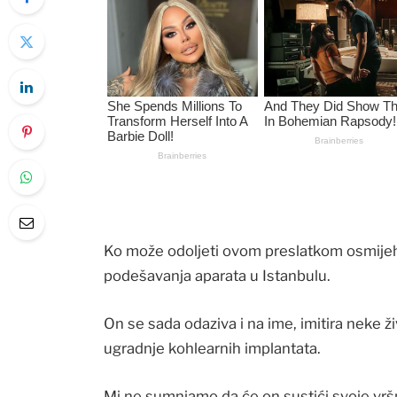
Ko može odoljeti ovom preslatkom osmijeh
podešavanja aparata u Istanbulu.
On se sada odaziva i na ime, imitira neke ž
ugradnje kohlearnih implantata.
Mi ne sumnjamo da će on sustići svoje vrš