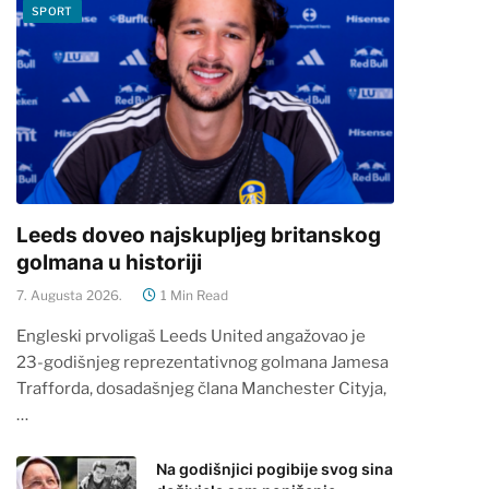
SPORT
Leeds doveo najskupljeg britanskog
golmana u historiji
7. Augusta 2026.
1 Min Read
Engleski prvoligaš Leeds United angažovao je
23-godišnjeg reprezentativnog golmana Jamesa
Trafforda, dosadašnjeg člana Manchester Cityja,
…
Na godišnjici pogibije svog sina