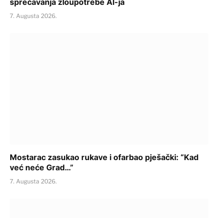
sprečavanja zloupotrebe AI-ja
7. Augusta 2026.
Mostarac zasukao rukave i ofarbao pješački: “Kad
već neće Grad…”
7. Augusta 2026.