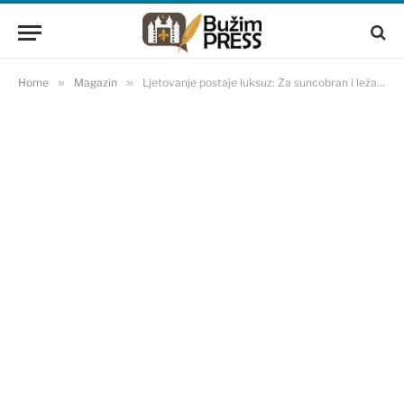
Home
»
Magazin
»
Ljetovanje postaje luksuz: Za suncobran i ležaljku 368 eura?