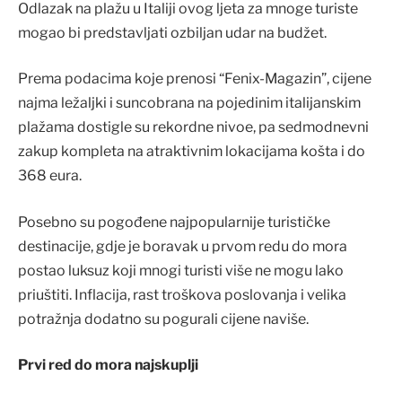
​Odlazak na plažu u Italiji ovog ljeta za mnoge turiste
mogao bi predstavljati ozbiljan udar na budžet.
Prema podacima koje prenosi “Fenix-Magazin”, cijene
najma ležaljki i suncobrana na pojedinim italijanskim
plažama dostigle su rekordne nivoe, pa sedmodnevni
zakup kompleta na atraktivnim lokacijama košta i do
368 eura.
Posebno su pogođene najpopularnije turističke
destinacije, gdje je boravak u prvom redu do mora
postao luksuz koji mnogi turisti više ne mogu lako
priuštiti. Inflacija, rast troškova poslovanja i velika
potražnja dodatno su pogurali cijene naviše.
Prvi red do mora najskuplji