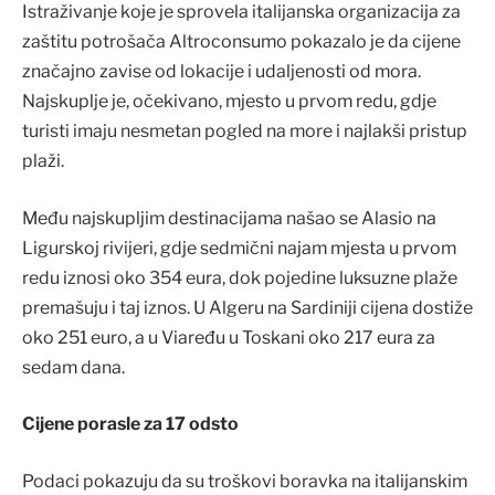
Istraživanje koje je sprovela italijanska organizacija za
zaštitu potrošača Altroconsumo pokazalo je da cijene
značajno zavise od lokacije i udaljenosti od mora.
Najskuplje je, očekivano, mjesto u prvom redu, gdje
turisti imaju nesmetan pogled na more i najlakši pristup
plaži.
Među najskupljim destinacijama našao se Alasio na
Ligurskoj rivijeri, gdje sedmični najam mjesta u prvom
redu iznosi oko 354 eura, dok pojedine luksuzne plaže
premašuju i taj iznos. U Algeru na Sardiniji cijena dostiže
oko 251 euro, a u Viaređu u Toskani oko 217 eura za
sedam dana.
Cijene porasle za 17 odsto
Podaci pokazuju da su troškovi boravka na italijanskim