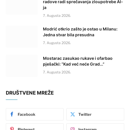
radove radi sprečavanja zloupotrebe AI-
ja
7. Augusta 2026.
Modrić otkrio zašto je ostao u Milanu:
Jedna stvar bila presudna
7. Augusta 2026.
Mostarac zasukao rukave i ofarbao
pješački: “Kad već neće Grad…”
7. Augusta 2026.
DRUŠTVENE MREŽE
Facebook
Twitter
Pinterest
Instagram