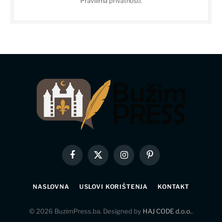
Pravilima privatnosti
.
Facebook
X
Instagram
Pinterest
(Twitter)
NASLOVNA
USLOVI KORIŠTENJA
KONTAKT
© 2026 BuzimPress.ba. Designed by
HAJ CODE d.o.o.
.