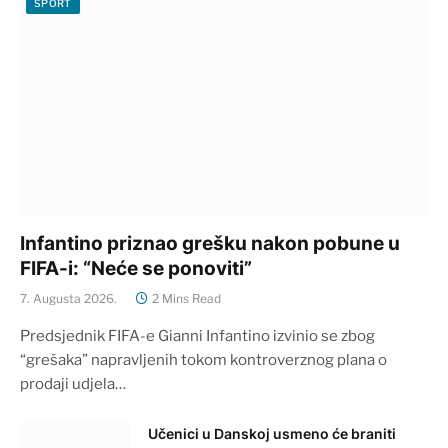
SPORT
Infantino priznao grešku nakon pobune u
FIFA-i: “Neće se ponoviti”
7. Augusta 2026.
2 Mins Read
Predsjednik FIFA-e Gianni Infantino izvinio se zbog
“grešaka” napravljenih tokom kontroverznog plana o
prodaji udjela…
Učenici u Danskoj usmeno će braniti