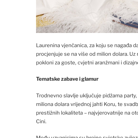
Laurenina vjenčanica, za koju se nagađa da
procjenjuje se na više od milion dolara. Uz nj
pokloni za goste, cvjetni aranžmani i diza
Tematske zabave i glamur
Trodnevno slavlje uključuje pidžama party
miliona dolara vrijednoj jahti Koru, te sv
prestižnih lokaliteta – najvjerovatnije na o
Cini.
Među uzvanicima su brojne svjetske zvije