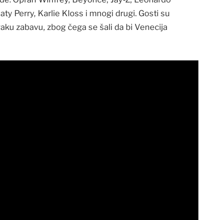
ty Perry, Karlie Kloss i mnogi drugi. Gosti su
aku zabavu, zbog čega se šali da bi Venecija