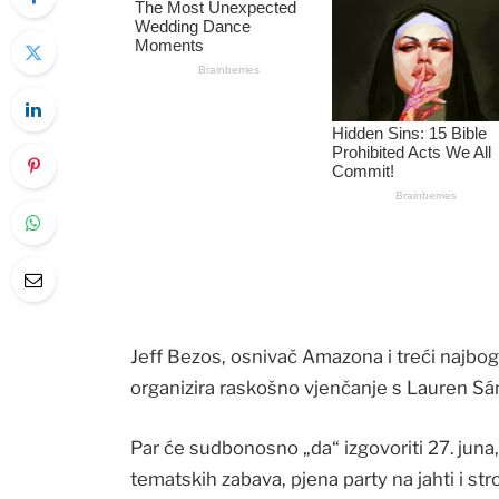
Jeff Bezos, osnivač Amazona i treći najboga
organizira raskošno vjenčanje s Lauren Sán
Par će sudbonosno „da“ izgovoriti 27. juna, a
tematskih zabava, pjena party na jahti i st