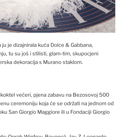
 ju je dizajnirala kuća Dolce & Gabbana,
u, tu su još i stilisti, glam-tim, skupocjeni
jnerska dekoracija s Murano staklom.
, koktel večeri, pjena zabavu na Bezosovoj 500
adbenu ceremoniju koja će se održati na jednom od
toku San Giorgio Maggiore ili u Fondaciji Giorgio
zde: Oprah Winfrey, Beyoncé, Jay-Z, Leonardo