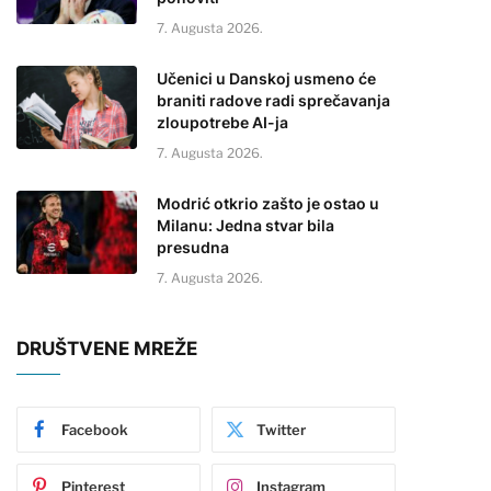
7. Augusta 2026.
Učenici u Danskoj usmeno će
braniti radove radi sprečavanja
zloupotrebe AI-ja
7. Augusta 2026.
Modrić otkrio zašto je ostao u
Milanu: Jedna stvar bila
presudna
7. Augusta 2026.
DRUŠTVENE MREŽE
Facebook
Twitter
Pinterest
Instagram